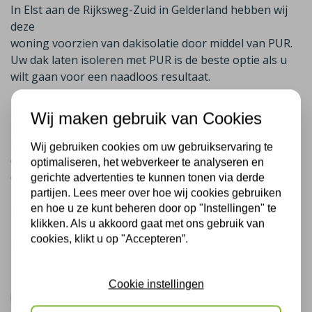
In Elst aan de Rijksweg-Zuid in Gelderland hebben wij
deze
woning voorzien van dakisolatie door middel van PUR.
Uw dak laten isoleren met PUR is de beste optie als u
wilt gaan voor een naadloos resultaat.
De aangebrachte dakisolatie levert de bewoners aan de
Wij maken gebruik van Cookies
Rijksweg-Zuid in Elst een besparing op van gemiddeld
26% van hun energierekening. De aangebrachte
Wij gebruiken cookies om uw gebruikservaring te
dakisolatie houdt de warmte binnen en zorgt ervoor
optimaliseren, het webverkeer te analyseren en
dat de kou niet door uw dak naar binnen valt.
gerichte advertenties te kunnen tonen via derde
partijen. Lees meer over hoe wij cookies gebruiken
en hoe u ze kunt beheren door op "Instellingen" te
Meer informatie over dakisolatie
klikken. Als u akkoord gaat met ons gebruik van
cookies, klikt u op "Accepteren”.
Bekijk hier onze isolatie projecten in Elst
Cookie instellingen