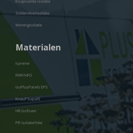
Kruipruimte isolatie
Zoldervloerisolatie
Woningisolatie
Materialen
Icynene
RWF/HFO
IsoPlusParels EPS
Knauf Supafil
HR Isofoam
PIF isolatiefolie