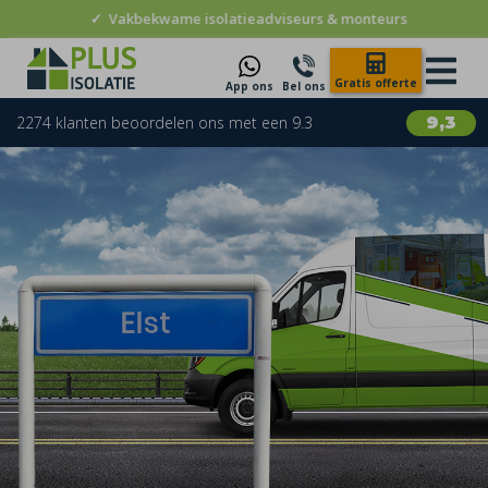
✓
Vakbekwame isolatieadviseurs & monteurs
Gratis offerte
App ons
Bel ons
2274 klanten beoordelen ons met een 9.3
9,3