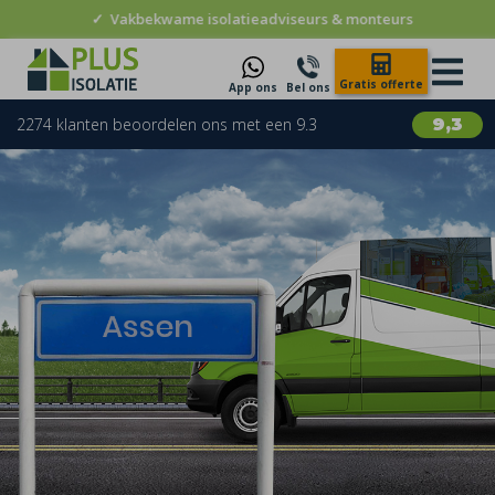
✓
Vakbekwame isolatieadviseurs & monteurs
Gratis offerte
App ons
Bel ons
2274 klanten beoordelen ons met een 9.3
9,3