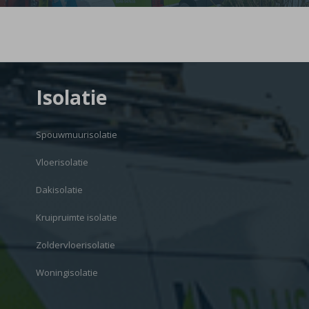
Isolatie
Spouwmuurisolatie
Vloerisolatie
Dakisolatie
Kruipruimte isolatie
Zoldervloerisolatie
Woningisolatie