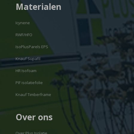
Materialen
Icynene
RWF/HFO
IsoPlusParels EPS
Knauf Supafil
HR Isofoam
PIF isolatiefolie
Knauf Timberframe
Over ons
Over Plus Isolatie