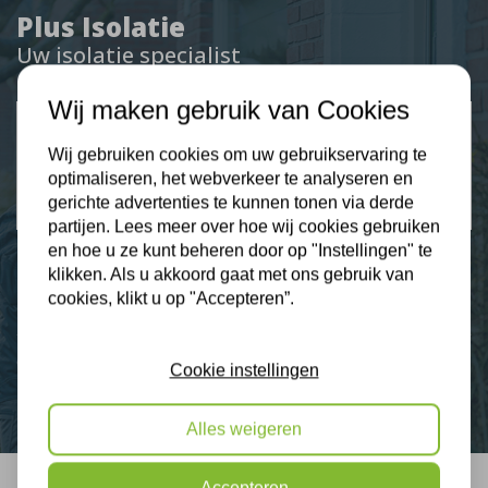
Plus Isolatie
Uw isolatie specialist
Wij maken gebruik van Cookies
Klantbeoordelingen
2274 klanten beoordelen ons met een 9.3
Wij gebruiken cookies om uw gebruikservaring te
optimaliseren, het webverkeer te analyseren en
9,3
gerichte advertenties te kunnen tonen via derde
partijen. Lees meer over hoe wij cookies gebruiken
en hoe u ze kunt beheren door op "Instellingen" te
klikken. Als u akkoord gaat met ons gebruik van
cookies, klikt u op "Accepteren”.
Nieuws
Contact
Cookie instellingen
Alles weigeren