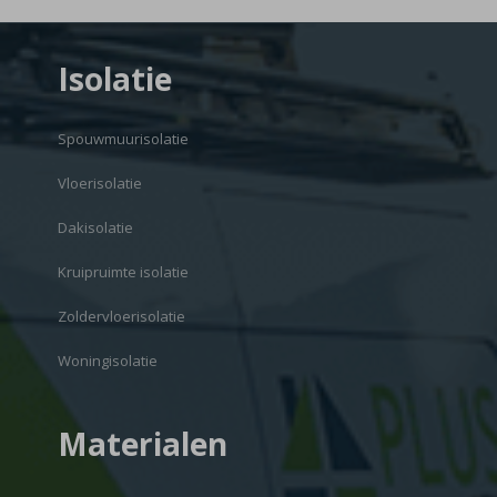
Isolatie
Spouwmuurisolatie
Vloerisolatie
Dakisolatie
Kruipruimte isolatie
Zoldervloerisolatie
Woningisolatie
Materialen