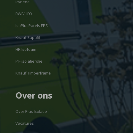
Icynene
RWF/HFO
IsoPlusParels EPS
Knauf Supafil
HR Isofoam
PIF isolatiefolie
Knauf Timberframe
Over ons
Over Plus Isolatie
Vacatures