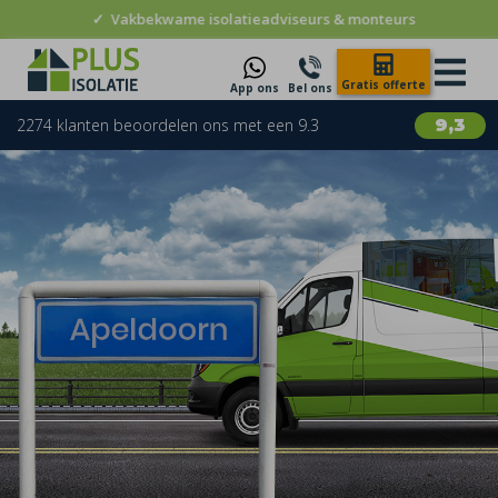
✓
Vakbekwame isolatieadviseurs & monteurs
Gratis offerte
App ons
Bel ons
2274 klanten beoordelen ons met een 9.3
9,3