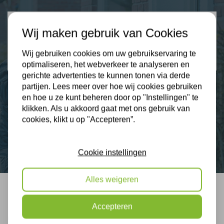
Klantbeoordelingen
Wij maken gebruik van Cookies
2274 klanten beoordelen ons met een 9.3
Wij gebruiken cookies om uw gebruikservaring te
9,3
optimaliseren, het webverkeer te analyseren en
gerichte advertenties te kunnen tonen via derde
partijen. Lees meer over hoe wij cookies gebruiken
en hoe u ze kunt beheren door op "Instellingen" te
Nieuws
klikken. Als u akkoord gaat met ons gebruik van
cookies, klikt u op "Accepteren”.
Contact
Cookie instellingen
Alles weigeren
Bel mij terug
Accepteren
Gratis, vrijblijvend advies