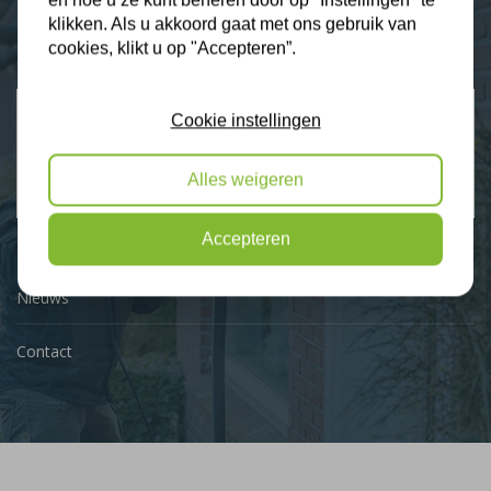
en hoe u ze kunt beheren door op "Instellingen" te
Plus Isolatie
klikken. Als u akkoord gaat met ons gebruik van
Uw isolatie specialist
cookies, klikt u op "Accepteren”.
Klantbeoordelingen
Cookie instellingen
2274 klanten beoordelen ons met een 9.3
Alles weigeren
9,3
Accepteren
Nieuws
Contact