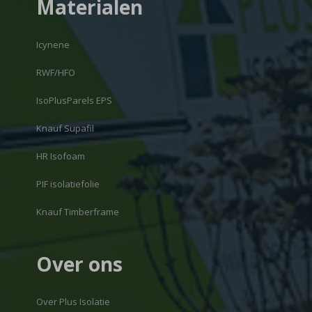
Materialen
Icynene
RWF/HFO
IsoPlusParels EPS
Knauf Supafil
HR Isofoam
PIF isolatiefolie
Knauf Timberframe
Over ons
Over Plus Isolatie