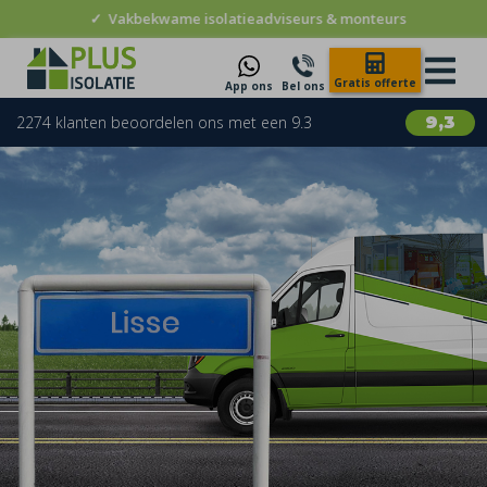
✓
Vakbekwame isolatieadviseurs & monteurs
Gratis offerte
App ons
Bel ons
2274 klanten beoordelen ons met een 9.3
9,3