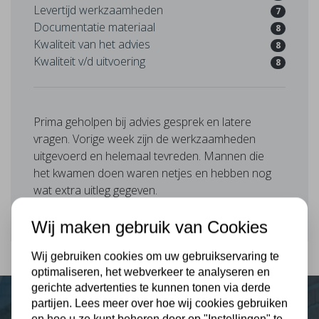
Levertijd werkzaamheden
7
Documentatie materiaal
8
Kwaliteit van het advies
8
Kwaliteit v/d uitvoering
8
Prima geholpen bij advies gesprek en latere
vragen. Vorige week zijn de werkzaamheden
uitgevoerd en helemaal tevreden. Mannen die
het kwamen doen waren netjes en hebben nog
wat extra uitleg gegeven.
Wij maken gebruik van Cookies
Wij gebruiken cookies om uw gebruikservaring te
optimaliseren, het webverkeer te analyseren en
gerichte advertenties te kunnen tonen via derde
partijen. Lees meer over hoe wij cookies gebruiken