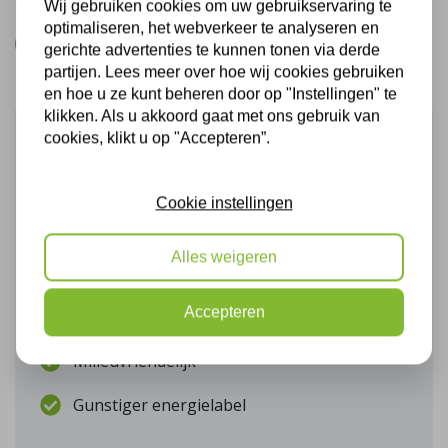
De gegevens die u hier verstrekt vallen onder ons
privacy statement
.
Wij gebruiken cookies om uw gebruikservaring te
optimaliseren, het webverkeer te analyseren en
Bel mij terug
gerichte advertenties te kunnen tonen via derde
partijen. Lees meer over hoe wij cookies gebruiken
en hoe u ze kunt beheren door op "Instellingen" te
klikken. Als u akkoord gaat met ons gebruik van
cookies, klikt u op "Accepteren”.
Onze voordelen
Projecten
Cookie instellingen
Energiebesparend
Alles weigeren
Snelle terugverdientijd
Accepteren
Beter wooncomfort
Milieuvriendelijk
Gunstiger energielabel