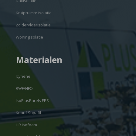
Dakisolatie
Kruipruimte isolatie
Zoldervloerisolatie
Woningisolatie
Materialen
Icynene
RWF/HFO
IsoPlusParels EPS
Knauf Supafil
HR Isofoam