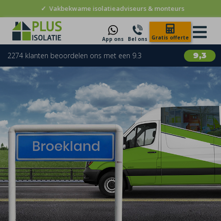
✓
Vakbekwame isolatieadviseurs & monteurs
Gratis offerte
App ons
Bel ons
2274 klanten beoordelen ons met een 9.3
9,3