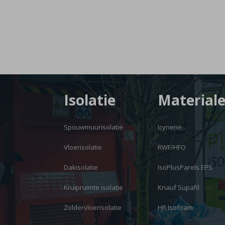
Isolatie
Material
Spouwmuurisolatie
Icynene
Vloerisolatie
RWF/HFO
Dakisolatie
IsoPlusParels EPS
Kruipruimte isolatie
Knauf Supafil
Zoldervloerisolatie
HR Isofoam