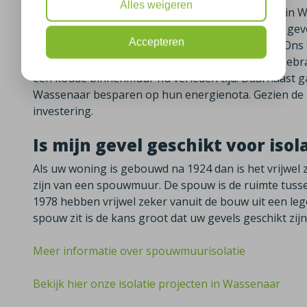
Alles weigeren
Isolatiebedrijf Plus Isolatie heeft bij deze woning i
de bewoners van deze woning in Wassenaar hun gevel
Accepteren
van Knauf Supafil zijn zij verzekerd van kwaliteit. O
isolatie volgens de laatste KOMO-richtlijnen aangebra
een koude binnenmuur nu verleden tijd. Daarnaast 
Wassenaar besparen op hun energienota. Gezien de hu
investering.
Is mijn gevel geschikt voor isol
Als uw woning is gebouwd na 1924 dan is het vrijwel
zijn van een spouwmuur. De spouw is de ruimte tuss
1978 hebben vrijwel zeker vanuit de bouw uit een leg
spouw zit is de kans groot dat uw gevels geschikt zi
Meer informatie over spouwmuurisolatie
Bekijk hier onze isolatie projecten in Wassenaar