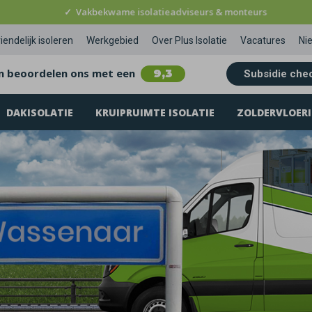
✓
Vakbekwame isolatieadviseurs & monteurs
iendelijk isoleren
Werkgebied
Over Plus Isolatie
Vacatures
Ni
n beoordelen ons met een
9,3
Subsidie che
DAKISOLATIE
KRUIPRUIMTE ISOLATIE
ZOLDERVLOERI