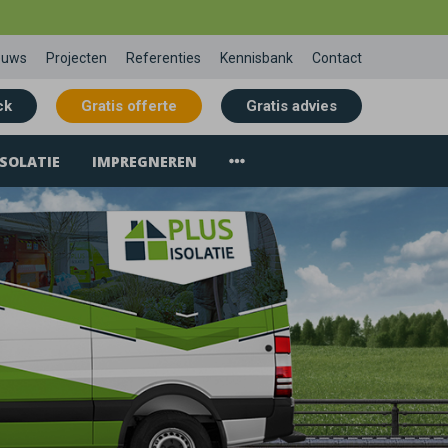
euws
Projecten
Referenties
Kennisbank
Contact
ck
Gratis offerte
Gratis advies
SOLATIE
IMPREGNEREN