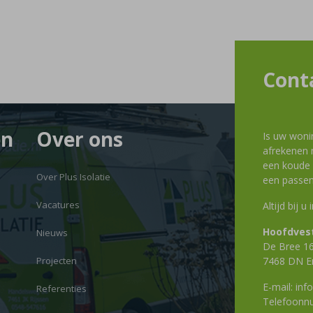
Cont
en
Over ons
Is uw woni
afrekenen m
een koude g
Over Plus Isolatie
een passen
Vacatures
Altijd bij u
Hoofdvest
Nieuws
De Bree 1
Projecten
7468 DN E
E-mail:
info
Referenties
Telefoon