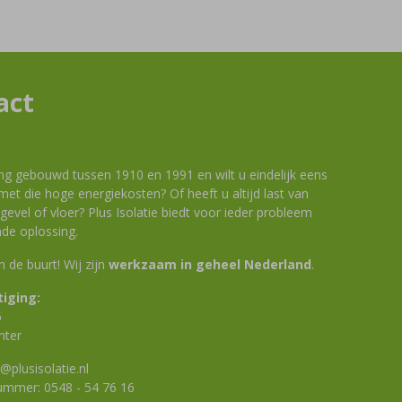
act
ng gebouwd tussen 1910 en 1991 en wilt u eindelijk eens
et die hoge energiekosten? Of heeft u altijd last van
evel of vloer? Plus Isolatie biedt voor ieder probleem
de oplossing.
 in de buurt! Wij zijn
werkzaam in geheel Nederland
.
iging:
6
nter
@plusisolatie.nl
nummer:
0548 - 54 76 16