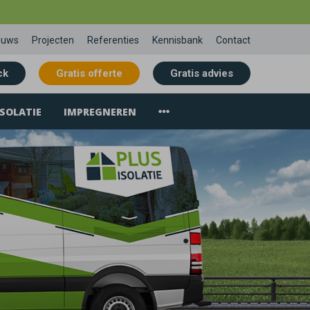
euws
Projecten
Referenties
Kennisbank
Contact
ck
Gratis offerte
Gratis advies
SOLATIE
IMPREGNEREN