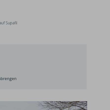
uf Supafil
anbrengen