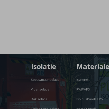
Isolatie
Material
Spouwmuurisolatie
Icynene
Vloerisolatie
RWF/HFO
Dakisolatie
IsoPlusParels EPS
Kruipruimte isolatie
Knauf Supafil