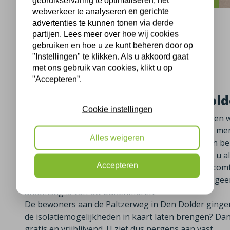
gebruikservaring te optimaliseren, het
webverkeer te analyseren en gerichte
advertenties te kunnen tonen via derde
partijen. Lees meer over hoe wij cookies
gebruiken en hoe u ze kunt beheren door op
"Instellingen" te klikken. Als u akkoord gaat
Den Dolder, 29-06-2018
met ons gebruik van cookies, klikt u op
"Accepteren”.
Spouwmuurisolatie in Den Dolde
Cookie instellingen
In Den Dolder aan de Paltzerweg in Utrecht hebben 
spouwmuurisolatie
met minerale glaswol van het mer
Alles weigeren
Dolder ook voorzien van spouwmuurisolatie? Dan bent u
Door het isoleren van uw spouwmuren bespaard u al
Accepteren
daarbij wordt uw woning ook nog eens een stuk com
gemiddeld 4 graden opwarmen. U heeft hierdoor geen
afkomstig is van uw buitenmuren.
De bewoners aan de Paltzerweg in Den Dolder gingen u
de isolatiemogelijkheden in kaart laten brengen? Dan k
gratis en vrijblijvend. U ziet dus nergens aan vast.