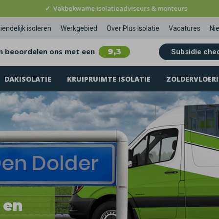
✓
Vakbekwame isolatieadviseurs & monteurs
iendelijk isoleren
Werkgebied
Over Plus Isolatie
Vacatures
Ni
n beoordelen ons met een
9,3
Subsidie che
DAKISOLATIE
KRUIPRUIMTE ISOLATIE
ZOLDERVLOERI
 en