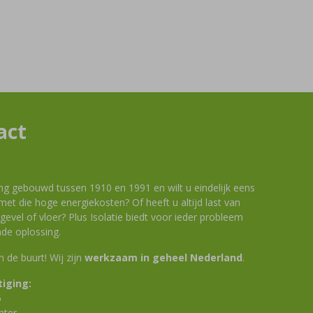
act
ng gebouwd tussen 1910 en 1991 en wilt u eindelijk eens
et die hoge energiekosten? Of heeft u altijd last van
evel of vloer? Plus Isolatie biedt voor ieder probleem
de oplossing.
 in de buurt! Wij zijn
werkzaam in geheel Nederland
.
iging:
6
nter