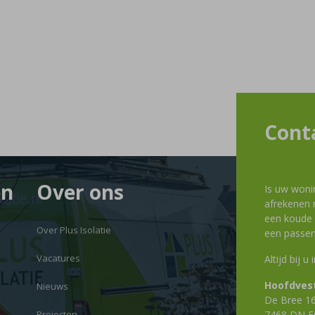
Cont
en
Over ons
Is uw woni
afrekenen m
een koude g
Over Plus Isolatie
een passen
Vacatures
Altijd bij u
Hoofdvest
Nieuws
De Bree 1
Projecten
7468 DN E