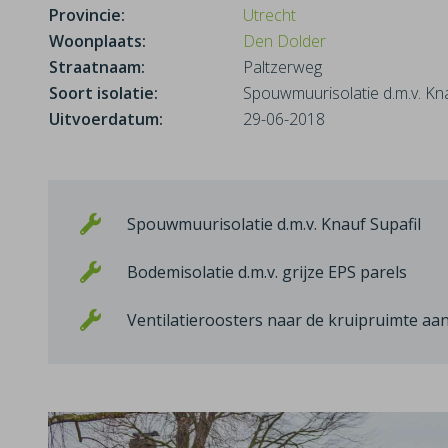
Provincie:
Utrecht
Woonplaats:
Den Dolder
Straatnaam:
Paltzerweg
Soort isolatie:
Spouwmuurisolatie d.m.v. Kna
Uitvoerdatum:
29-06-2018
Spouwmuurisolatie d.m.v. Knauf Supafil
Bodemisolatie d.m.v. grijze EPS parels
Ventilatieroosters naar de kruipruimte a