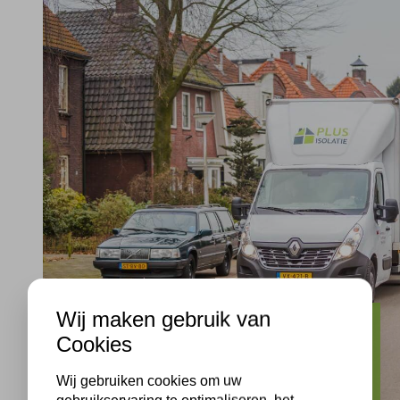
Wij maken gebruik van
Den Dolder
Cookies
Spouwmuurisolatie en bodemisolatie in
Den Dolder, Gemeente Zeist, Utrecht.
Wij gebruiken cookies om uw