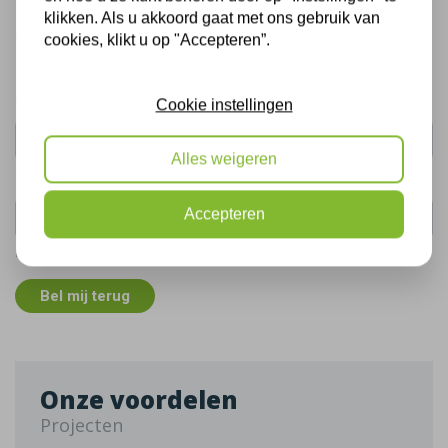
Bel mij terug
klikken. Als u akkoord gaat met ons gebruik van
Gratis, vrijblijvend advies
cookies, klikt u op "Accepteren”.
Uw naam:
Cookie instellingen
Alles weigeren
Telefoonnummer:
Accepteren
De gegevens die u hier verstrekt vallen onder ons
privacy statement
.
Bel mij terug
Onze voordelen
Projecten