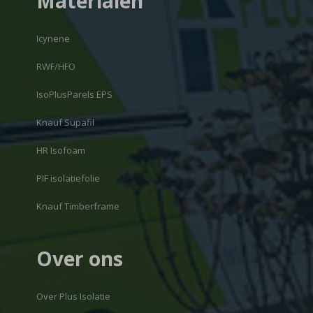
Materialen
Icynene
RWF/HFO
IsoPlusParels EPS
Knauf Supafil
HR Isofoam
PIF isolatiefolie
Knauf Timberframe
Over ons
Over Plus Isolatie