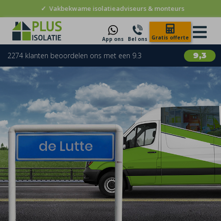
✓
Vakbekwame isolatieadviseurs & monteurs
Gratis offerte
App ons
Bel ons
2274 klanten beoordelen ons met een 9.3
9,3