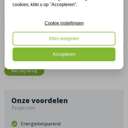
cookies, klikt u op "Accepteren”.
Uw naam:
Cookie instellingen
Telefoonnummer:
Alles weigeren
Accepteren
De gegevens die u hier verstrekt vallen onder ons
privacy statement
.
Bel mij terug
Onze voordelen
Projecten
Energiebesparend