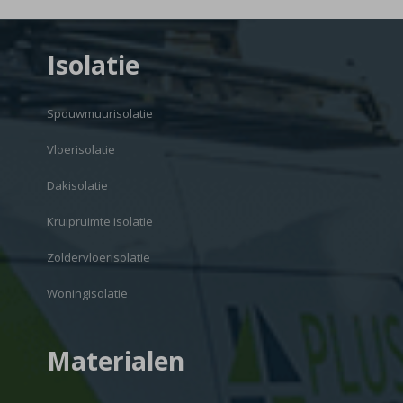
Isolatie
Spouwmuurisolatie
Vloerisolatie
Dakisolatie
Kruipruimte isolatie
Zoldervloerisolatie
Woningisolatie
Materialen