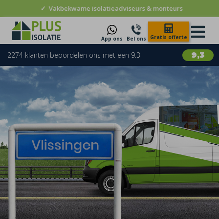
✓
Vakbekwame isolatieadviseurs & monteurs
Gratis offerte
App ons
Bel ons
2274 klanten beoordelen ons met een 9.3
9,3