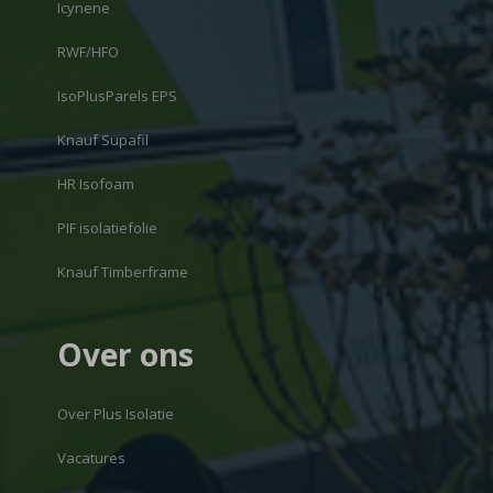
Icynene
RWF/HFO
IsoPlusParels EPS
Knauf Supafil
HR Isofoam
PIF isolatiefolie
Knauf Timberframe
Over ons
Over Plus Isolatie
Vacatures