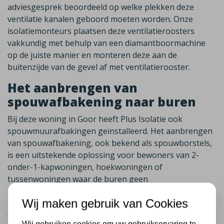
adviesgesprek beoordeeld op welke plekken deze
ventilatie kanalen geboord moeten worden. Onze
isolatiemonteurs plaatsen deze ventilatieroosters
vakkundig met behulp van een diamantboormachine
op de juiste manier en monteren deze aan de
buitenzijde van de gevel af met ventilatierooster.
Het aanbrengen van
spouwafbakening naar buren
Bij deze woning in Goor heeft Plus Isolatie ook
spouwmuurafbakingen geïnstalleerd. Het aanbrengen
van spouwafbakening, ook bekend als spouwborstels,
is een uitstekende oplossing voor bewoners van 2-
onder-1-kapwoningen, hoekwoningen of
tussenwoningen waar de buren geen
spouwmuurisolatie willen laten uitvoeren. De bewoners
Wij maken gebruik van Cookies
aan Molenstraat in Goor kozen ervoor hun woning te
verduurzamen en lieten spouwmuurafbakingen
Wij gebruiken cookies om uw gebruikservaring te