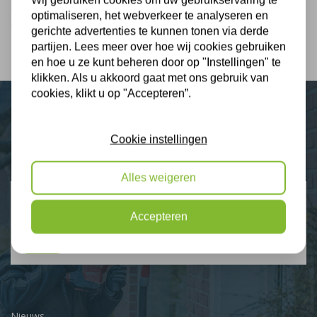
plaatsen om te voorkomen dat het isolatiemateriaal
optimaliseren, het webverkeer te analyseren en
zich verspreidt naar de spouwmuur van de buren.
gerichte advertenties te kunnen tonen via derde
partijen. Lees meer over hoe wij cookies gebruiken
en hoe u ze kunt beheren door op "Instellingen" te
klikken. Als u akkoord gaat met ons gebruik van
cookies, klikt u op "Accepteren”.
Plus Isolatie
Cookie instellingen
Uw isolatie specialist
Alles weigeren
Klantbeoordelingen
2274 klanten beoordelen ons met een 9.3
Accepteren
9,3
Nieuws