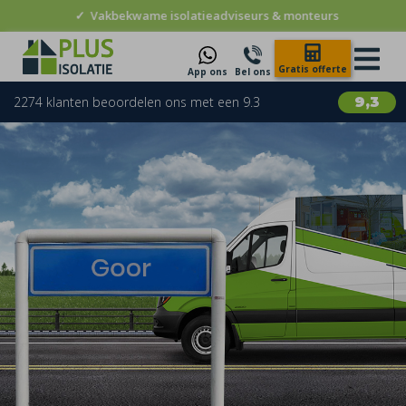
✓
Vakbekwame isolatieadviseurs & monteurs
Gratis offerte
App ons
Bel ons
2274 klanten beoordelen ons met een 9.3
9,3