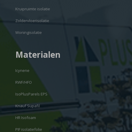
Kruipruimte isolatie
Zoldervloerisolatie
Woningisolatie
Materialen
Icynene
RWF/HFO
IsoPlusParels EPS
Knauf Supafil
HR Isofoam
PIF isolatiefolie