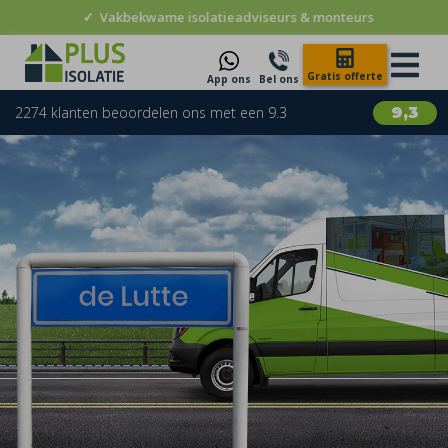
✓
Vakbekwame isolatieadviseurs & monteurs
Gratis offerte
App ons
Bel ons
2274 klanten beoordelen ons met een 9.3
9,3