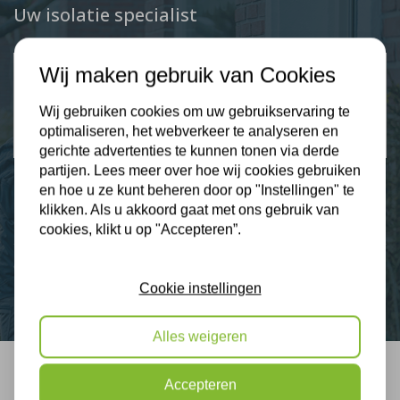
Uw isolatie specialist
Klantbeoordelingen
Wij maken gebruik van Cookies
2274 klanten beoordelen ons met een 9.3
Wij gebruiken cookies om uw gebruikservaring te
optimaliseren, het webverkeer te analyseren en
9,3
gerichte advertenties te kunnen tonen via derde
partijen. Lees meer over hoe wij cookies gebruiken
en hoe u ze kunt beheren door op "Instellingen" te
klikken. Als u akkoord gaat met ons gebruik van
Nieuws
cookies, klikt u op "Accepteren”.
Contact
Cookie instellingen
Alles weigeren
Accepteren
Bel mij terug