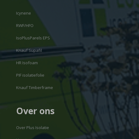
Icynene
RWF/HFO
IsoPlusParels EPS
Knauf Supafil
HR Isofoam
PIF isolatiefolie
Knauf Timberframe
Over ons
Over Plus Isolatie