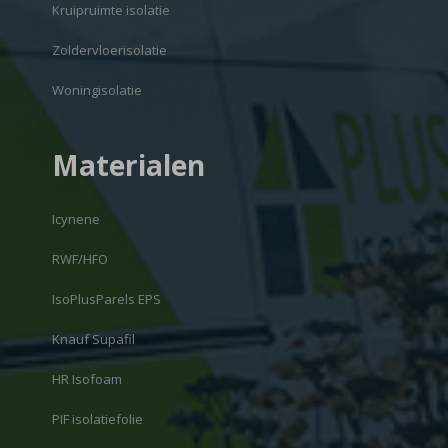
Kruipruimte isolatie
Zoldervloerisolatie
Woningisolatie
Materialen
Icynene
RWF/HFO
IsoPlusParels EPS
Knauf Supafil
HR Isofoam
PIF isolatiefolie