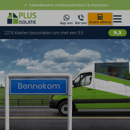
✓
Vakbekwame isolatieadviseurs & monteurs
Gratis offerte
App ons
Bel ons
2274 klanten beoordelen ons met een 9.3
9,3