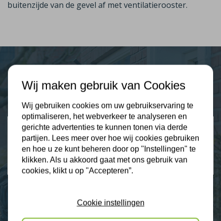
buitenzijde van de gevel af met ventilatierooster.
Plus Isolatie
Wij maken gebruik van Cookies
Uw isolatie specialist
Wij gebruiken cookies om uw gebruikservaring te
optimaliseren, het webverkeer te analyseren en
Klantbeoordelingen
gerichte advertenties te kunnen tonen via derde
partijen. Lees meer over hoe wij cookies gebruiken
2274 klanten beoordelen ons met een 9.3
en hoe u ze kunt beheren door op "Instellingen" te
klikken. Als u akkoord gaat met ons gebruik van
9,3
cookies, klikt u op "Accepteren”.
Cookie instellingen
Nieuws