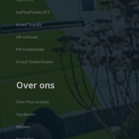
IsoPlusParels EPS
Knauf Supafil
HR Isofoam
PIF isolatiefolie
Knauf Timberframe
Over ons
Over Plus Isolatie
Vacatures
Nieuws