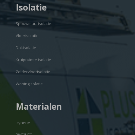
Isolatie
Spouwmuurisolatie
Vloerisolatie
Dakisolatie
Kruipruimte isolatie
Zoldervloerisolatie
Woningisolatie
Materialen
Icynene
RWF/HFO