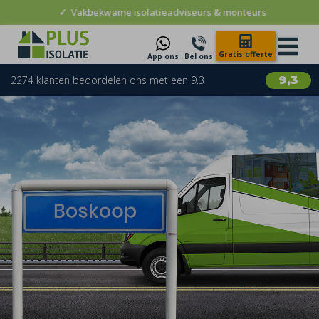
✓
Vakbekwame isolatieadviseurs & monteurs
Gratis offerte
App ons
Bel ons
2274 klanten beoordelen ons met een 9.3
9,3