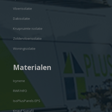
Vloerisolatie
Dakisolatie
Kruipruimte isolatie
Zoldervloerisolatie
Woningisolatie
Materialen
Icynene
RWF/HFO
IsoPlusParels EPS
Knauf Supafil