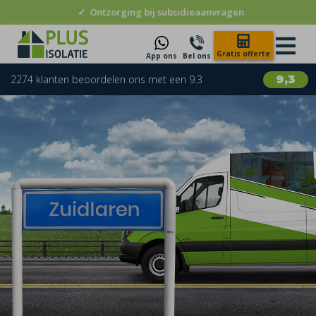
✓
Ontzorging bij subsidieaanvragen
Gratis offerte
App ons
Bel ons
2274 klanten beoordelen ons met een 9.3
9,3