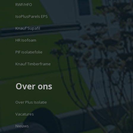
RWF/HFO
IsoPlusParels EPS
Knauf Supafil
HR Isofoam
PIF isolatiefolie
Knauf Timberframe
Over ons
Over Plus Isolatie
Vacatures
Nieuws