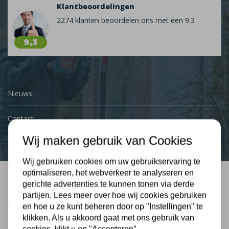
Klantbeoordelingen
2274 klanten beoordelen ons met een 9.3
9,3
Nieuws
Contact
Wij maken gebruik van Cookies
Wij gebruiken cookies om uw gebruikservaring te
optimaliseren, het webverkeer te analyseren en
gerichte advertenties te kunnen tonen via derde
Bel mij terug
partijen. Lees meer over hoe wij cookies gebruiken
Gratis, vrijblijvend advies
en hoe u ze kunt beheren door op "Instellingen" te
klikken. Als u akkoord gaat met ons gebruik van
cookies, klikt u op "Accepteren”.