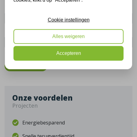
Uw naam:
Cookie instellingen
Telefoonnummer:
Alles weigeren
De gegevens die u hier verstrekt vallen onder ons
privacy statement
.
Accepteren
Bel mij terug
Onze voordelen
Projecten
Energiebesparend
Snelle terugverdientijd