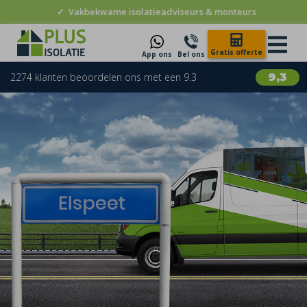
✓
Vakbekwame isolatieadviseurs & monteurs
Gratis offerte
App ons
Bel ons
2274 klanten beoordelen ons met een 9.3
9,3