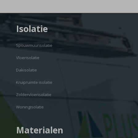
Isolatie
Spouwmuurisolatie
Vloerisolatie
Dakisolatie
Kruipruimte isolatie
Zoldervloerisolatie
Woningisolatie
Materialen