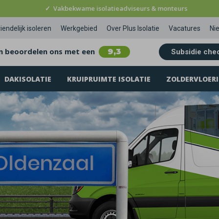
✓
Vakbekwame isolatieadviseurs & monteurs
iendelijk isoleren
Werkgebied
Over Plus Isolatie
Vacatures
Ni
n beoordelen ons met een
9,3
Subsidie che
DAKISOLATIE
KRUIPRUIMTE ISOLATIE
ZOLDERVLOERI