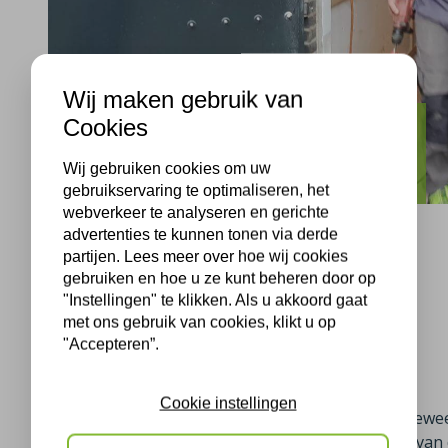
Wij maken gebruik van
Cookies
Oldenzaal
Schuur isoleren
Wij gebruiken cookies om uw
gebruikservaring te optimaliseren, het
webverkeer te analyseren en gerichte
advertenties te kunnen tonen via derde
partijen. Lees meer over hoe wij cookies
gebruiken en hoe u ze kunt beheren door op
Oldenzaal, 04-01-2021
"Instellingen" te klikken. Als u akkoord gaat
met ons gebruik van cookies, klikt u op
"Accepteren”.
Schuur isoleren Oldenzaal
Cookie instellingen
Op 04-01-2021 is onze isolatieploeg druk bezig gewe
te voorzien van spouwmuurisolatie. De eigenaar va