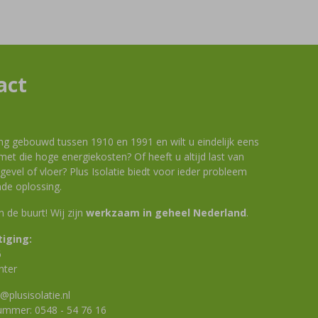
act
ng gebouwd tussen 1910 en 1991 en wilt u eindelijk eens
et die hoge energiekosten? Of heeft u altijd last van
evel of vloer? Plus Isolatie biedt voor ieder probleem
de oplossing.
 in de buurt! Wij zijn
werkzaam in geheel Nederland
.
iging:
6
nter
@plusisolatie.nl
nummer:
0548 - 54 76 16