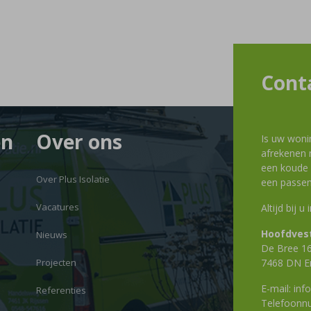
Cont
en
Over ons
Is uw woni
afrekenen m
een koude g
Over Plus Isolatie
een passen
Vacatures
Altijd bij u
Hoofdvest
Nieuws
De Bree 1
Projecten
7468 DN E
E-mail:
info
Referenties
Telefoon