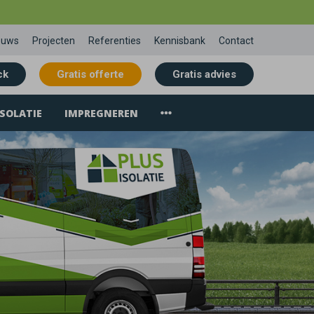
euws
Projecten
Referenties
Kennisbank
Contact
ck
Gratis offerte
Gratis advies
SOLATIE
IMPREGNEREN