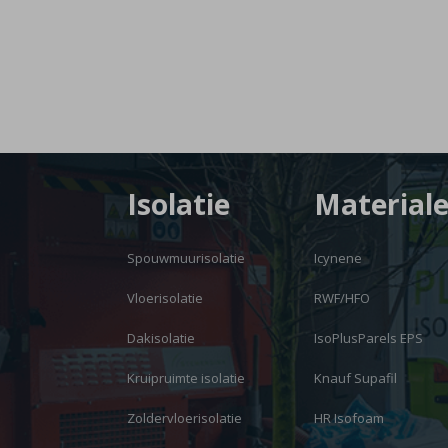
Isolatie
Material
Spouwmuurisolatie
Icynene
Vloerisolatie
RWF/HFO
Dakisolatie
IsoPlusParels EPS
Kruipruimte isolatie
Knauf Supafil
Zoldervloerisolatie
HR Isofoam