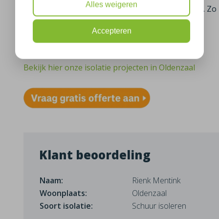
Alles weigeren
wil graag dat het behagelijker wordt in de schuur. 
worden gebruikt.
Accepteren
Meer informatie over spouwmuurisolatie
Bekijk hier onze isolatie projecten in Oldenzaal
Klant beoordeling
Naam:
Rienk Mentink
Woonplaats:
Oldenzaal
Soort isolatie:
Schuur isoleren