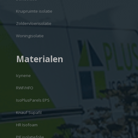
Kruipruimte isolatie
Zoldervloerisolatie
Woningisolatie
Materialen
Icynene
RWF/HFO
IsoPlusParels EPS
Knauf Supafil
HR Isofoam
PIF isolatiefolie