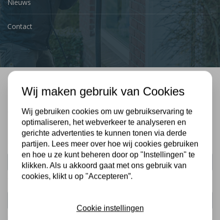
Nieuws
Contact
Wij maken gebruik van Cookies
Bel mij terug
Gratis, vrijblijvend advies
Wij gebruiken cookies om uw gebruikservaring te
optimaliseren, het webverkeer te analyseren en
gerichte advertenties te kunnen tonen via derde
Uw naam:
partijen. Lees meer over hoe wij cookies gebruiken
en hoe u ze kunt beheren door op "Instellingen" te
klikken. Als u akkoord gaat met ons gebruik van
cookies, klikt u op "Accepteren”.
Telefoonnummer:
Cookie instellingen
De gegevens die u hier verstrekt vallen onder ons
privacy statement
.