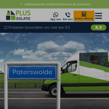
✓
Vakbekwame isolatieadviseurs & monteurs
Gratis offerte
App ons
Bel ons
2274 klanten beoordelen ons met een 9.3
9,3