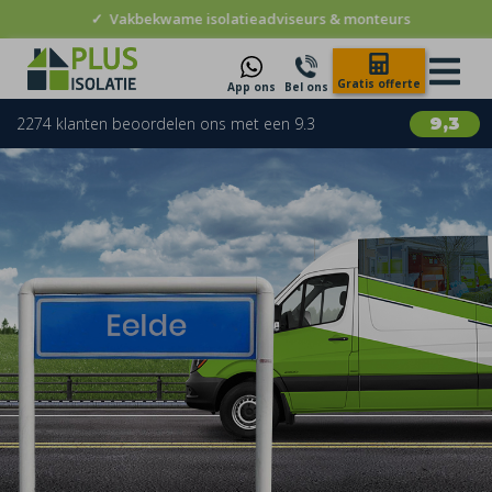
✓
Vakbekwame isolatieadviseurs & monteurs
Gratis offerte
App ons
Bel ons
2274 klanten beoordelen ons met een 9.3
9,3