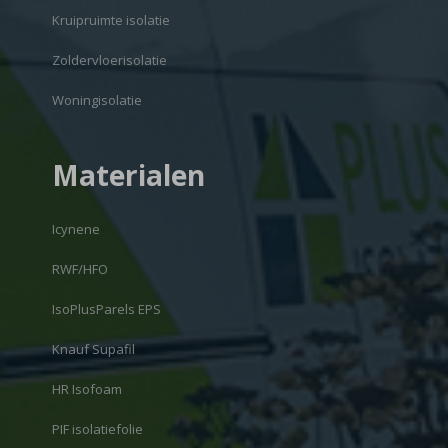
Kruipruimte isolatie
Zoldervloerisolatie
Woningisolatie
Materialen
Icynene
RWF/HFO
IsoPlusParels EPS
Knauf Supafil
HR Isofoam
PIF isolatiefolie