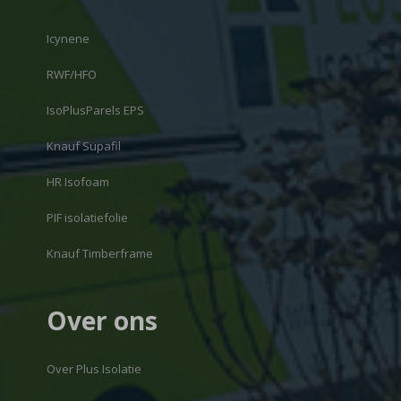
Icynene
RWF/HFO
IsoPlusParels EPS
Knauf Supafil
HR Isofoam
PIF isolatiefolie
Knauf Timberframe
Over ons
Over Plus Isolatie