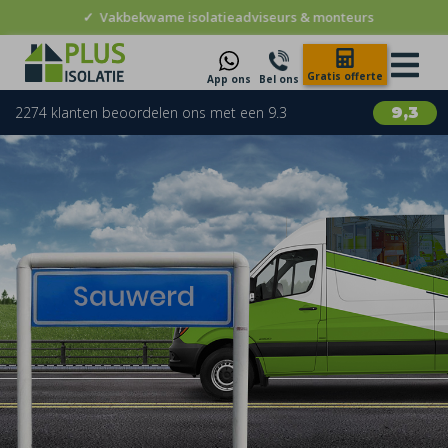
✓
Vakbekwame isolatieadviseurs & monteurs
Gratis offerte
App ons
Bel ons
2274 klanten beoordelen ons met een 9.3
9,3