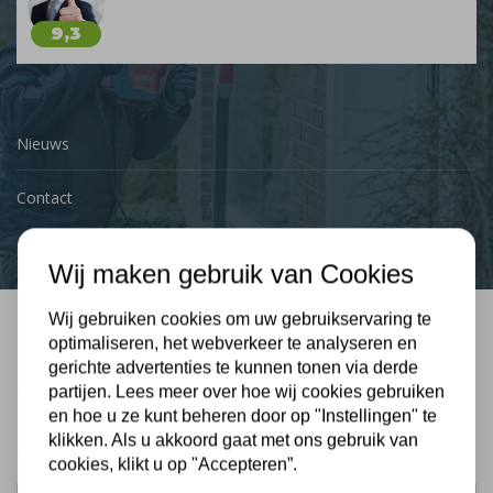
9,3
Nieuws
Contact
Wij maken gebruik van Cookies
Wij gebruiken cookies om uw gebruikservaring te
optimaliseren, het webverkeer te analyseren en
Bel mij terug
gerichte advertenties te kunnen tonen via derde
Gratis, vrijblijvend advies
partijen. Lees meer over hoe wij cookies gebruiken
en hoe u ze kunt beheren door op "Instellingen" te
klikken. Als u akkoord gaat met ons gebruik van
Uw naam:
cookies, klikt u op "Accepteren”.