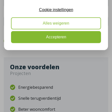
Cookie instellingen
Telefoonnummer:
Alles weigeren
De gegevens die u hier verstrekt vallen onder ons
privacy statement
.
Accepteren
Bel mij terug
Onze voordelen
Projecten
Energiebesparend
Snelle terugverdientijd
Beter wooncomfort