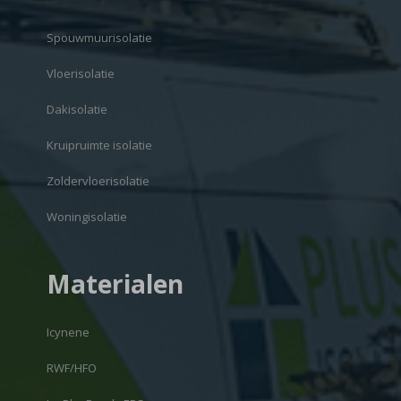
Spouwmuurisolatie
Vloerisolatie
Dakisolatie
Kruipruimte isolatie
Zoldervloerisolatie
Woningisolatie
Materialen
Icynene
RWF/HFO