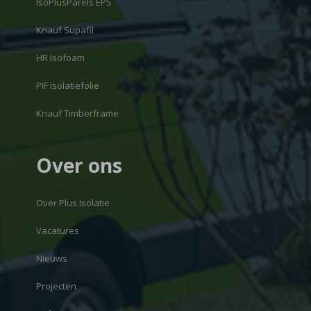
IsoPlusParels EPS
Knauf Supafil
HR Isofoam
PIF isolatiefolie
Knauf Timberframe
Over ons
Over Plus Isolatie
Vacatures
Nieuws
Projecten