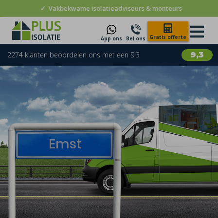
✓
Vakbekwame isolatieadviseurs & monteurs
Gratis offerte
App ons
Bel ons
2274 klanten beoordelen ons met een 9.3
9,3