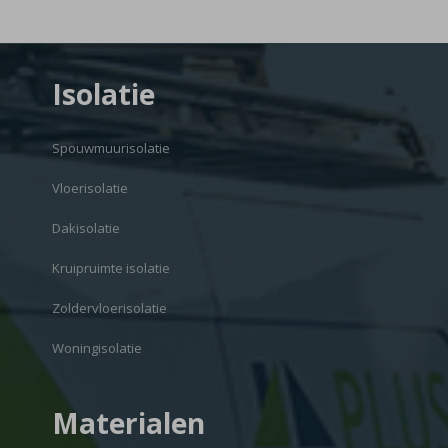
Isolatie
Spouwmuurisolatie
Vloerisolatie
Dakisolatie
Kruipruimte isolatie
Zoldervloerisolatie
Woningisolatie
Materialen