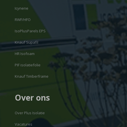
Icynene
RWF/HFO
IsoPlusParels EPS
Knauf Supafil
HR Isofoam
PIF isolatiefolie
Knauf Timberframe
Over ons
Over Plus Isolatie
Vacatures