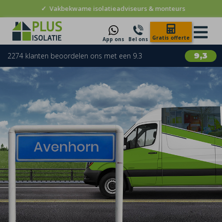
✓
Vakbekwame isolatieadviseurs & monteurs
Gratis offerte
App ons
Bel ons
2274 klanten beoordelen ons met een 9.3
9,3