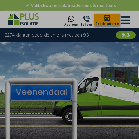
✓
Vakbekwame isolatieadviseurs & monteurs
Gratis offerte
App ons
Bel ons
2274 klanten beoordelen ons met een 9.3
9,3