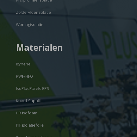
Kruipruimte isolatie
Zoldervloerisolatie
Woningisolatie
Materialen
Icynene
RWF/HFO
IsoPlusParels EPS
Knauf Supafil
HR Isofoam
PIF isolatiefolie