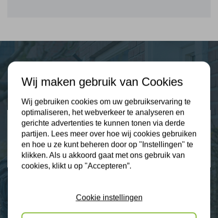
Plus Isolatie
Wij maken gebruik van Cookies
Uw isolatie specialist
Wij gebruiken cookies om uw gebruikservaring te
optimaliseren, het webverkeer te analyseren en
Klantbeoordelingen
gerichte advertenties te kunnen tonen via derde
2274 klanten beoordelen ons met een 9.3
partijen. Lees meer over hoe wij cookies gebruiken
en hoe u ze kunt beheren door op "Instellingen" te
9,3
klikken. Als u akkoord gaat met ons gebruik van
cookies, klikt u op "Accepteren”.
Cookie instellingen
Nieuws