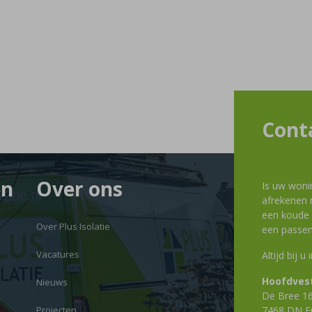
Cont
en
Over ons
Is uw woni
afrekenen m
een koude g
Over Plus Isolatie
een passen
Vacatures
Altijd bij u
Hoofdvest
Nieuws
De Bree 1
Projecten
7468 DN E