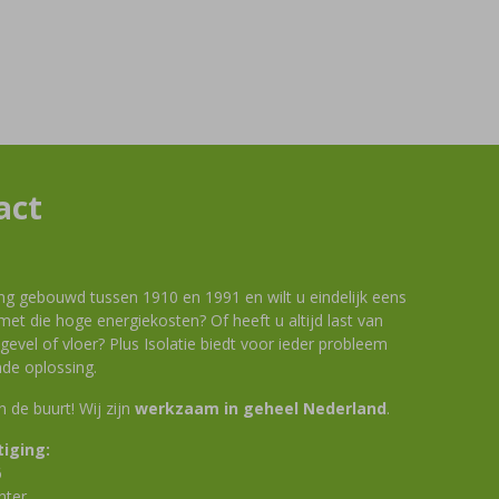
act
ng gebouwd tussen 1910 en 1991 en wilt u eindelijk eens
et die hoge energiekosten? Of heeft u altijd last van
evel of vloer? Plus Isolatie biedt voor ieder probleem
de oplossing.
 in de buurt! Wij zijn
werkzaam in geheel Nederland
.
iging:
6
nter