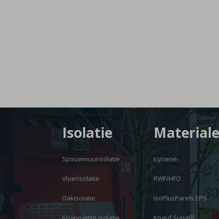
Isolatie
Material
Spouwmuurisolatie
Icynene
Vloerisolatie
RWF/HFO
Dakisolatie
IsoPlusParels EPS
Kruipruimte isolatie
Knauf Supafil