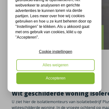
webverkeer te analyseren en gerichte
advertenties te kunnen tonen via derde
partijen. Lees meer over hoe wij cookies
gebruiken en hoe u ze kunt beheren door op
"Instellingen" te klikken. Als u akkoord gaat
met ons gebruik van cookies, klikt u op
Ambt Delden
"Accepteren”.
Schoneveldsweg Ambt Delden isolatie
Cookie instellingen
Alles weigeren
Ambt Delden, 18-01-2021
Accepteren
Wit geschilderde woning isoler
U ziet hier de isolatiemonteurs van isolatiebedrijf Pl
witgeschilderde woning. In de vroege ochtend op maa