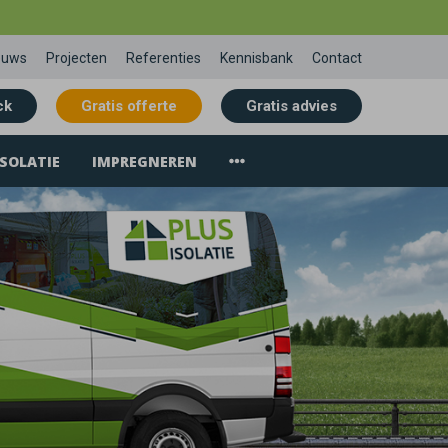
euws
Projecten
Referenties
Kennisbank
Contact
ck
Gratis offerte
Gratis advies
SOLATIE
IMPREGNEREN