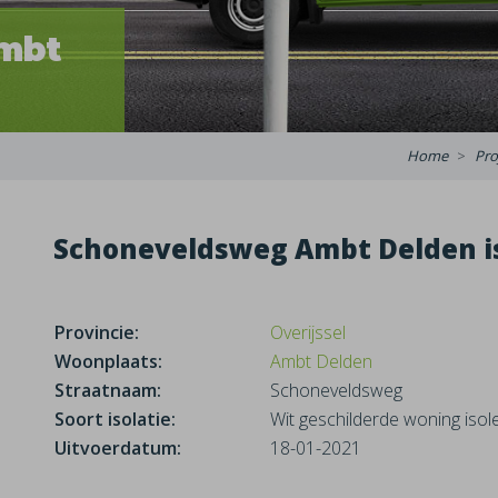
mbt
Home
Pro
Schoneveldsweg Ambt Delden is
Provincie:
Overijssel
Woonplaats:
Ambt Delden
Straatnaam:
Schoneveldsweg
Soort isolatie:
Wit geschilderde woning isol
Uitvoerdatum:
18-01-2021