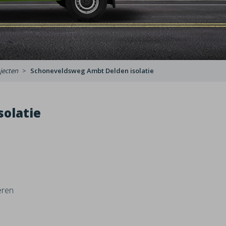
jecten
Schoneveldsweg Ambt Delden isolatie
olatie
eren