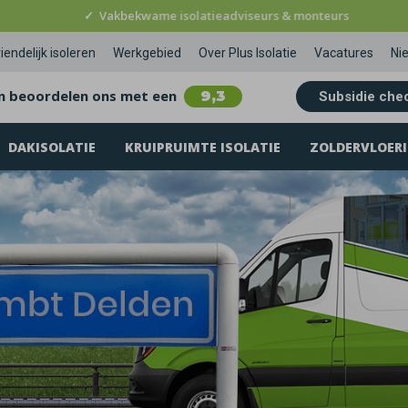
✓
Vakbekwame isolatieadviseurs & monteurs
iendelijk isoleren
Werkgebied
Over Plus Isolatie
Vacatures
Ni
n beoordelen ons met een
9,3
Subsidie che
DAKISOLATIE
KRUIPRUIMTE ISOLATIE
ZOLDERVLOERI