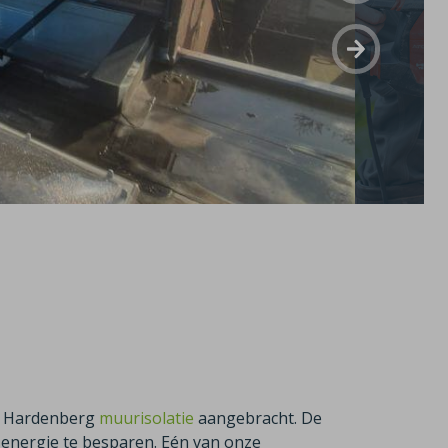
in Hardenberg
muurisolatie
aangebracht. De
nergie te besparen. Eén van onze