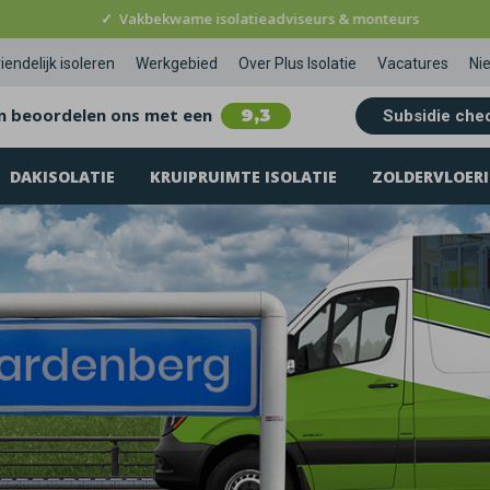
✓
Vakbekwame isolatieadviseurs & monteurs
iendelijk isoleren
Werkgebied
Over Plus Isolatie
Vacatures
Ni
n beoordelen ons met een
9,3
Subsidie che
DAKISOLATIE
KRUIPRUIMTE ISOLATIE
ZOLDERVLOERI