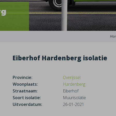
rg
Ho
Eiberhof Hardenberg isolatie
Provincie:
Overijssel
Woonplaats:
Hardenberg
Straatnaam:
Eiberhof
Soort isolatie:
Muurisolatie
Uitvoerdatum:
26-01-2021