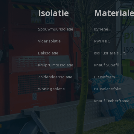
Isolatie
Material
Spouwmuurisolatie
Icynene
Vloerisolatie
RWF/HFO
Dakisolatie
IsoPlusParels EPS
Kruipruimte isolatie
Knauf Supafil
Zoldervloerisolatie
HR Isofoam
Woningisolatie
PIF isolatiefolie
Knauf Timberframe