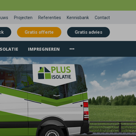
euws
Projecten
Referenties
Kennisbank
Contact
ck
Gratis offerte
Gratis advies
SOLATIE
IMPREGNEREN