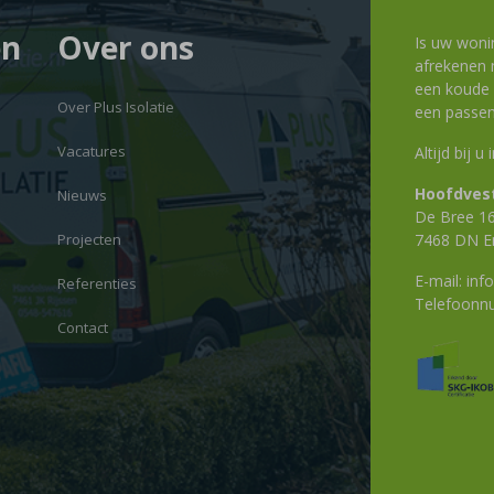
en
Over ons
Is uw woni
afrekenen m
een koude g
Over Plus Isolatie
een passen
Vacatures
Altijd bij u
Hoofdvest
Nieuws
De Bree 1
Projecten
7468 DN E
E-mail:
info
Referenties
Telefoon
Contact