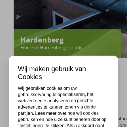
Hardenberg
Eiberhof Hardenberg isolatie
Wij maken gebruik van
Cookies
Hardenberg, 26-01-2021
Wij gebruiken cookies om uw
gebruikservaring te optimaliseren, het
webverkeer te analyseren en gerichte
Muurisolatie Hardenberg
advertenties te kunnen tonen via derde
partijen. Lees meer over hoe wij cookies
Plus Isolatie heeft bij de bewoners aan de Eiberhof 
gebruiken en hoe u ze kunt beheren door op
bewoners waren op zoek naar een goede manier om e
"Instellingen" te klikken. Als u akkoord gaat