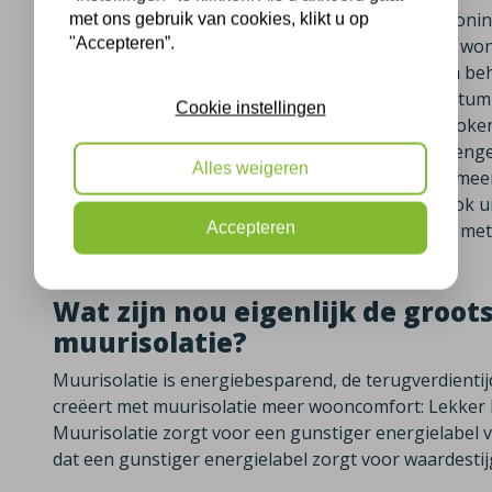
isolatieadviseurs heeft enige tijd terug bij deze wo
met ons gebruik van cookies, klikt u op
"Accepteren”.
gebracht welke isolatiemaatregelen er voor deze woni
bewoners met name nog veel rendement kunnen beh
in met deze isolatiemaatregelen en er werd en datum
Cookie instellingen
muurisolatie. Onze isolatieploeg is op de afgesprok
om de muurisolatie op de juiste manier aan te bren
Alles weigeren
kunnen nu dankzij de muurisolatie genieten van mee
daarnaast een lagere energierekening. Komt u ook u
Accepteren
muurisolatie? Neem dan eens vrijblijvend contact me
bespreken!
Wat zijn nou eigenlijk de groot
muurisolatie?
Muurisolatie is energiebesparend, de terugverdientijd 
creëert met muurisolatie meer wooncomfort: Lekker k
Muurisolatie zorgt voor een gunstiger energielabel
dat een gunstiger energielabel zorgt voor waardesti