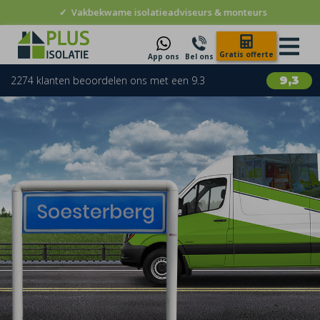
✓
Vakbekwame isolatieadviseurs & monteurs
Gratis offerte
App ons
Bel ons
2274 klanten beoordelen ons met een 9.3
9,3