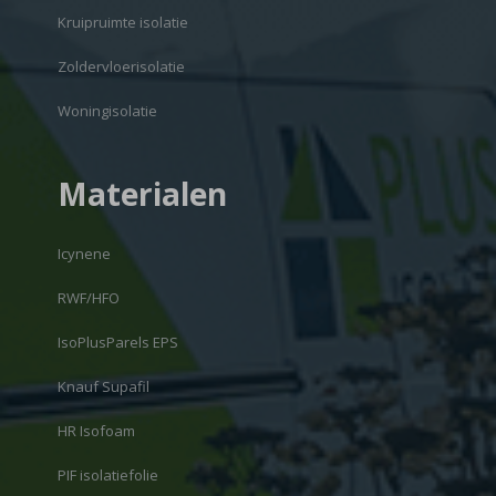
Kruipruimte isolatie
Zoldervloerisolatie
Woningisolatie
Materialen
Icynene
RWF/HFO
IsoPlusParels EPS
Knauf Supafil
HR Isofoam
PIF isolatiefolie