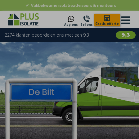
✓
Vakbekwame isolatieadviseurs & monteurs
Gratis offerte
App ons
Bel ons
2274 klanten beoordelen ons met een 9.3
9,3