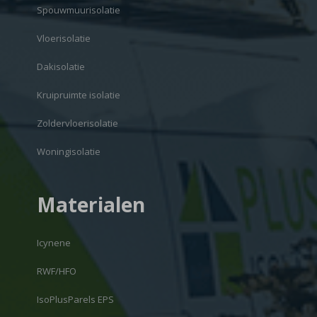
Spouwmuurisolatie
Vloerisolatie
Dakisolatie
Kruipruimte isolatie
Zoldervloerisolatie
Woningisolatie
Materialen
Icynene
RWF/HFO
IsoPlusParels EPS