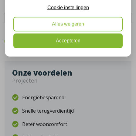
Telefoonnummer:
Cookie instellingen
Alles weigeren
De gegevens die u hier verstrekt vallen onder ons
privacy statement
.
Accepteren
Bel mij terug
Onze voordelen
Projecten
Energiebesparend
Snelle terugverdientijd
Beter wooncomfort