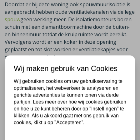
Doordat er bij deze woning ook spouwmuurisolatie is
aangebracht hebben oude ventilatiekanalen via de lege
spouw
geen werking meer. De isolatiemonteurs boren
schuin met een diamantboormachine door de buiten-
en binnenmuur totdat de kruipruimte wordt bereikt.
Vervolgens wordt er een koker in deze opening
geplaatst en tot slot worden er ventilatiekapjes voor
deze opening geplaatst.
Wij maken gebruik van Cookies
Het aanbrengen van
spouwafbakening naar buren
Wij gebruiken cookies om uw gebruikservaring te
optimaliseren, het webverkeer te analyseren en
Bij deze woning in Hilversum heeft Plus Isolatie ook
gerichte advertenties te kunnen tonen via derde
spouwmuurafbakingen geïnstalleerd. Het aanbrengen
partijen. Lees meer over hoe wij cookies gebruiken
van spouwafbakening, ook bekend als spouwborstels,
en hoe u ze kunt beheren door op "Instellingen" te
is een uitstekende oplossing voor bewoners van 2-
klikken. Als u akkoord gaat met ons gebruik van
onder-1-kapwoningen, hoekwoningen of
cookies, klikt u op "Accepteren”.
tussenwoningen waar de buren geen
spouwmuurisolatie willen laten uitvoeren. De bewoners