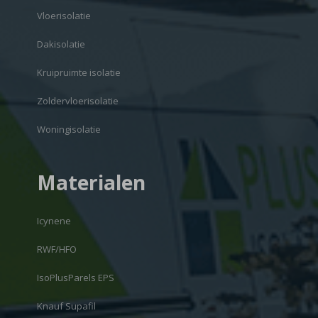
Vloerisolatie
Dakisolatie
Kruipruimte isolatie
Zoldervloerisolatie
Woningisolatie
Materialen
Icynene
RWF/HFO
IsoPlusParels EPS
Knauf Supafil