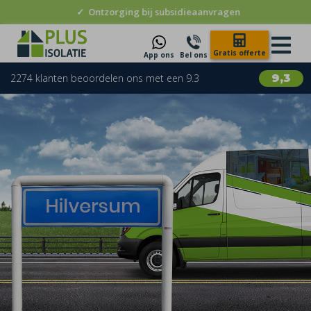
✓
Ontzorging bij subsidieaanvragen
Gratis offerte
App ons
Bel ons
2274 klanten beoordelen ons met een 9.3
9,3