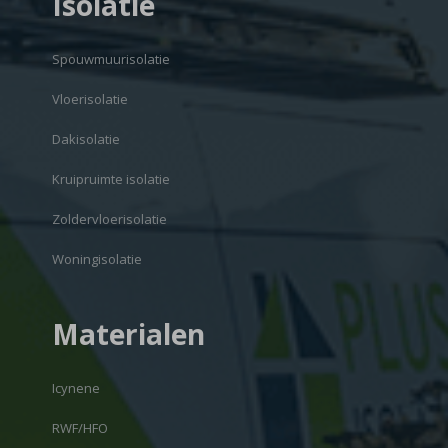
Isolatie
Spouwmuurisolatie
Vloerisolatie
Dakisolatie
Kruipruimte isolatie
Zoldervloerisolatie
Woningisolatie
Materialen
Icynene
RWF/HFO