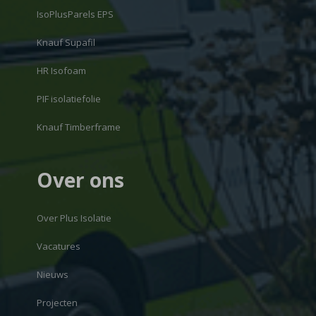
IsoPlusParels EPS
Knauf Supafil
HR Isofoam
PIF isolatiefolie
Knauf Timberframe
Over ons
Over Plus Isolatie
Vacatures
Nieuws
Projecten