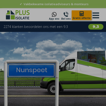
✓
10 jaar garantie
Gratis offerte
App ons
Bel ons
2274 klanten beoordelen ons met een 9.3
9,3