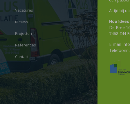
Vacatures
Altijd bij u
Hoofdvest
Nieuws
De Bree 1
Projecten
7468 DN E
E-mail:
info
Referenties
Telefoon
Contact