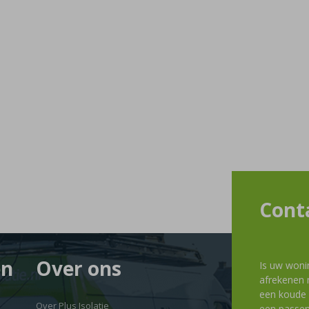
Cont
en
Over ons
Is uw woni
afrekenen m
een koude g
Over Plus Isolatie
een passen