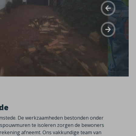
de
eemstede. De werkzaamheden bestonden onder
e spouwmuren te isoleren zorgen de bewoners
rekening afneemt. Ons vakkundige team van