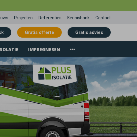
euws
Projecten
Referenties
Kennisbank
Contact
ck
Gratis offerte
Gratis advies
SOLATIE
IMPREGNEREN