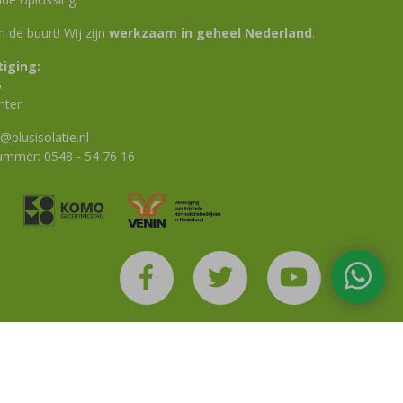
 in de buurt! Wij zijn
werkzaam in geheel Nederland
.
iging:
6
nter
@plusisolatie.nl
nummer:
0548 - 54 76 16