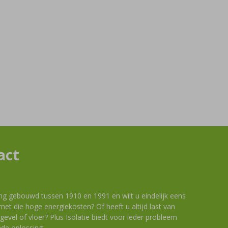
act
ng gebouwd tussen 1910 en 1991 en wilt u eindelijk eens
et die hoge energiekosten? Of heeft u altijd last van
evel of vloer? Plus Isolatie biedt voor ieder probleem
de oplossing.