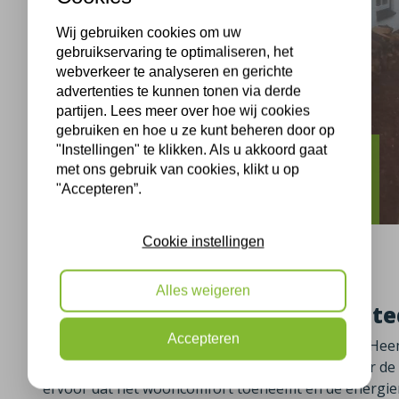
Wij gebruiken cookies om uw
gebruikservaring te optimaliseren, het
webverkeer te analyseren en gerichte
advertenties te kunnen tonen via derde
partijen. Lees meer over hoe wij cookies
gebruiken en hoe u ze kunt beheren door op
"Instellingen" te klikken. Als u akkoord gaat
Heemstede
met ons gebruik van cookies, klikt u op
"Accepteren”.
Ritzema Boskade Heemstede isolatie
Cookie instellingen
Alles weigeren
Spouwmuren isoleren Heemste
Accepteren
Ons isolatieteam was op 29-01-2021 te vinden in H
andere uit het isoleren van de spouwmuren. Door d
ervoor dat het wooncomfort toeneemt en de energie