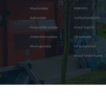
Vloerisolatie
RWF/HFO
Dakisolatie
IsoPlusParels EPS
Kruipruimte isolatie
Knauf Supafil
Zoldervloerisolatie
HR Isofoam
Woningisolatie
PIF isolatiefolie
Knauf Timberframe