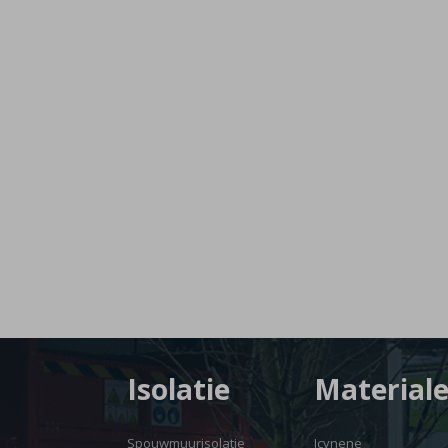
Isolatie
Material
Spouwmuurisolatie
Icynene