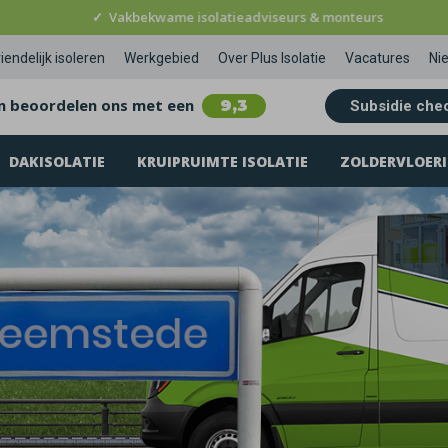
✓
Vakbekwame isolatieadviseurs & monteurs
iendelijk isoleren
Werkgebied
Over Plus Isolatie
Vacatures
Ni
n beoordelen ons met een
9,3
Subsidie che
DAKISOLATIE
KRUIPRUIMTE ISOLATIE
ZOLDERVLOERI