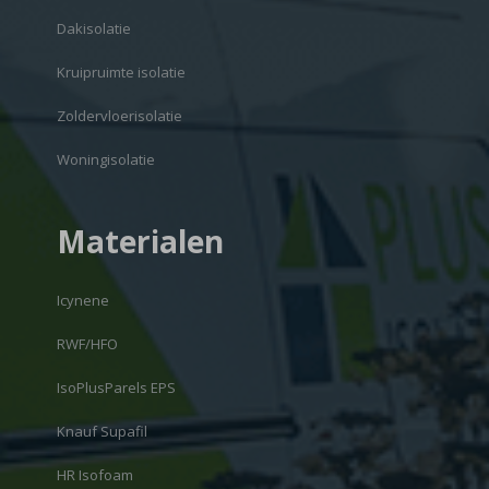
Dakisolatie
Kruipruimte isolatie
Zoldervloerisolatie
Woningisolatie
Materialen
Icynene
RWF/HFO
IsoPlusParels EPS
Knauf Supafil
HR Isofoam