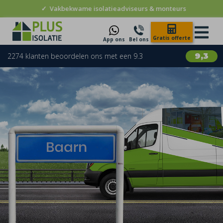
✓
Vakbekwame isolatieadviseurs & monteurs
Gratis offerte
App ons
Bel ons
2274 klanten beoordelen ons met een 9.3
9,3