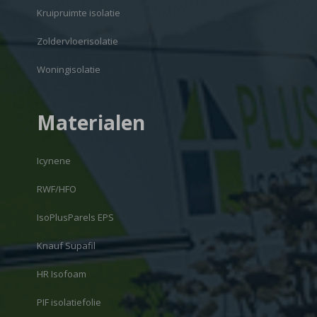
Kruipruimte isolatie
Zoldervloerisolatie
Woningisolatie
Materialen
Icynene
RWF/HFO
IsoPlusParels EPS
Knauf Supafil
HR Isofoam
PIF isolatiefolie