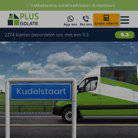
✓
Vakbekwame isolatieadviseurs & monteurs
Gratis offerte
App ons
Bel ons
2274 klanten beoordelen ons met een 9.3
9,3