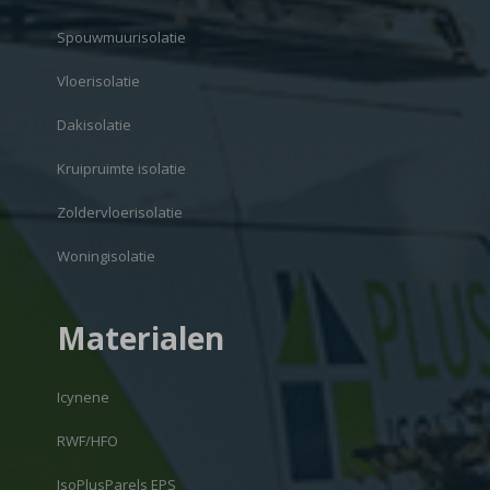
Spouwmuurisolatie
Vloerisolatie
Dakisolatie
Kruipruimte isolatie
Zoldervloerisolatie
Woningisolatie
Materialen
Icynene
RWF/HFO
IsoPlusParels EPS