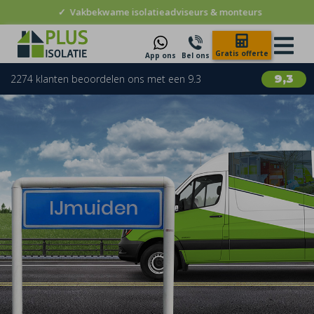
✓
Vakbekwame isolatieadviseurs & monteurs
Gratis offerte
App ons
Bel ons
2274 klanten beoordelen ons met een 9.3
9,3