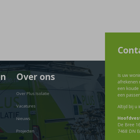
Cont
en
Over ons
Is uw woni
afrekenen m
een koude g
Over Plus Isolatie
een passen
Vacatures
Altijd bij u
Hoofdvest
Nieuws
De Bree 1
Projecten
7468 DN E