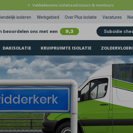
✓
Vakbekwame isolatieadviseurs & monteurs
iendelijk isoleren
Werkgebied
Over Plus Isolatie
Vacatures
Ni
n beoordelen ons met een
9,3
Subsidie che
DAKISOLATIE
KRUIPRUIMTE ISOLATIE
ZOLDERVLOERI