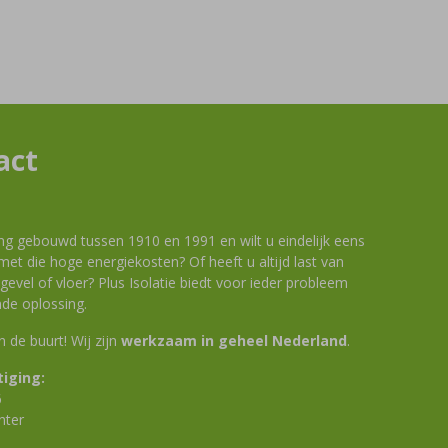
act
ng gebouwd tussen 1910 en 1991 en wilt u eindelijk eens
et die hoge energiekosten? Of heeft u altijd last van
evel of vloer? Plus Isolatie biedt voor ieder probleem
de oplossing.
 in de buurt! Wij zijn
werkzaam in geheel Nederland
.
iging:
6
nter