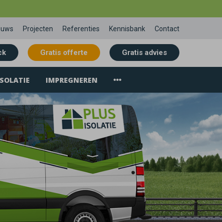
euws
Projecten
Referenties
Kennisbank
Contact
ck
Gratis offerte
Gratis advies
SOLATIE
IMPREGNEREN