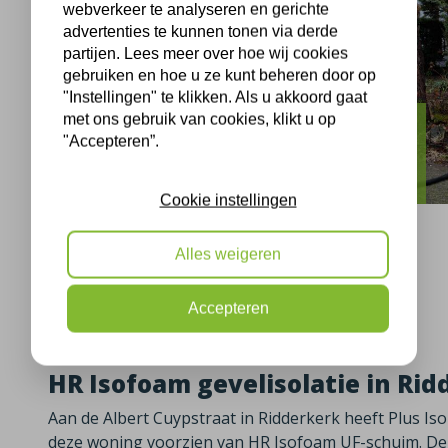
webverkeer te analyseren en gerichte
advertenties te kunnen tonen via derde
partijen. Lees meer over hoe wij cookies
gebruiken en hoe u ze kunt beheren door op
"Instellingen" te klikken. Als u akkoord gaat
met ons gebruik van cookies, klikt u op
Ridderkerk
"Accepteren”.
Albert Cuypstraat Ridderkerk isolatie
Cookie instellingen
Alles weigeren
Ridderkerk, 15-03-2021
Accepteren
HR Isofoam gevelisolatie in Ri
Aan de Albert Cuypstraat in Ridderkerk heeft Plus Is
deze woning voorzien van HR Isofoam UF-schuim. De