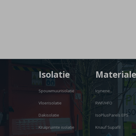
Isolatie
Material
Spouwmuurisolatie
Icynene
Vloerisolatie
RWF/HFO
Dakisolatie
IsoPlusParels EPS
Kruipruimte isolatie
Knauf Supafil