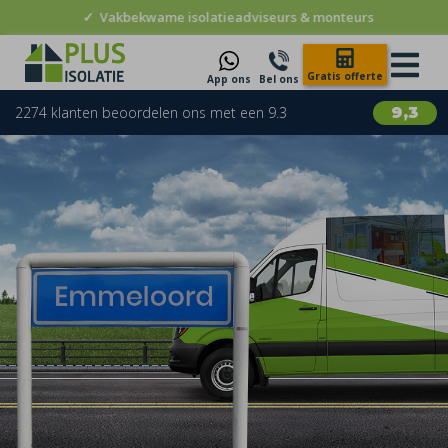
✓
Vakbekwame isolatieadviseurs & monteurs
Gratis offerte
App ons
Bel ons
2274 klanten beoordelen ons met een 9.3
9,3