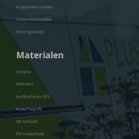
Kruipruimte isolatie
Zoldervloerisolatie
Woningisolatie
Materialen
Icynene
RWF/HFO
IsoPlusParels EPS
Knauf Supafil
HR Isofoam
PIF isolatiefolie