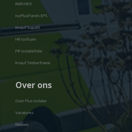
RWF/HFO
IsoPlusParels EPS
Knauf Supafil
HR Isofoam
PIF isolatiefolie
Knauf Timberframe
Over ons
Over Plus Isolatie
Vacatures
Nieuws