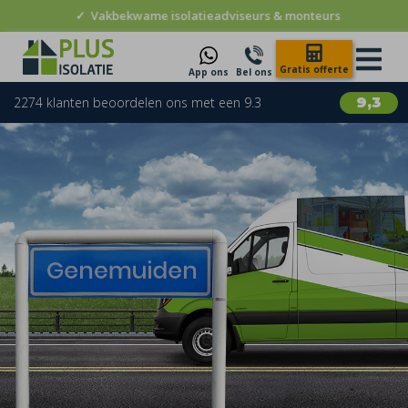
✓
Vakbekwame isolatieadviseurs & monteurs
Gratis offerte
App ons
Bel ons
2274 klanten beoordelen ons met een 9.3
9,3