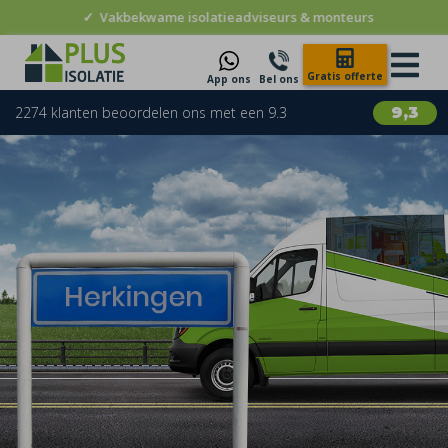
✓
Vakbekwame isolatieadviseurs & monteurs
Gratis offerte
App ons
Bel ons
2274 klanten beoordelen ons met een 9.3
9,3