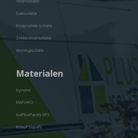
Vloerisolatie
Dakisolatie
Kruipruimte isolatie
Zoldervloerisolatie
Woningisolatie
Materialen
Icynene
RWF/HFO
IsoPlusParels EPS
Knauf Supafil