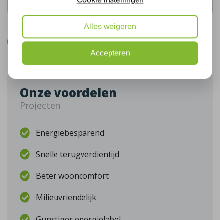
De gegevens die u hier verstrekt vallen onder ons
privacy statement
.
Alles weigeren
Bel mij terug
Accepteren
Onze voordelen
Projecten
Energiebesparend
Snelle terugverdientijd
Beter wooncomfort
Milieuvriendelijk
Gunstiger energielabel