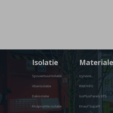
Isolatie
Material
Spouwmuurisolatie
Icynene
Vloerisolatie
RWF/HFO
Dakisolatie
IsoPlusParels EPS
Kruipruimte isolatie
Knauf Supafil