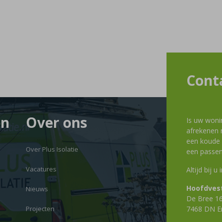
Cont
en
Over ons
Is uw woni
afrekenen m
een koude g
Over Plus Isolatie
een passen
Vacatures
Altijd bij u
Hoofdvest
Nieuws
De Bree 1
Projecten
7468 DN E