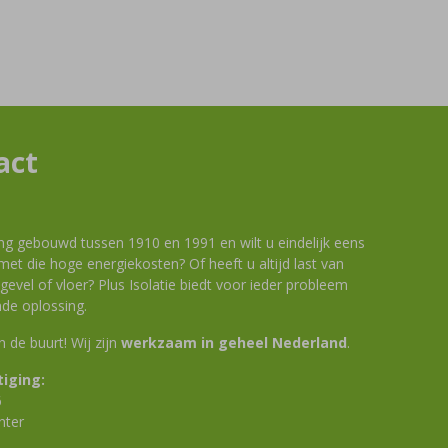
act
ng gebouwd tussen 1910 en 1991 en wilt u eindelijk eens
et die hoge energiekosten? Of heeft u altijd last van
evel of vloer? Plus Isolatie biedt voor ieder probleem
de oplossing.
 in de buurt! Wij zijn
werkzaam in geheel Nederland
.
iging:
6
nter