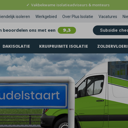
✓
Vakbekwame isolatieadviseurs & monteurs
iendelijk isoleren
Werkgebied
Over Plus Isolatie
Vacatures
Ni
n beoordelen ons met een
9,3
Subsidie che
DAKISOLATIE
KRUIPRUIMTE ISOLATIE
ZOLDERVLOERI