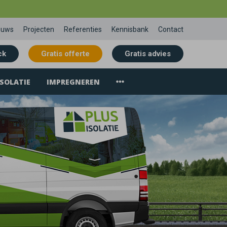
euws
Projecten
Referenties
Kennisbank
Contact
ck
Gratis offerte
Gratis advies
SOLATIE
IMPREGNEREN