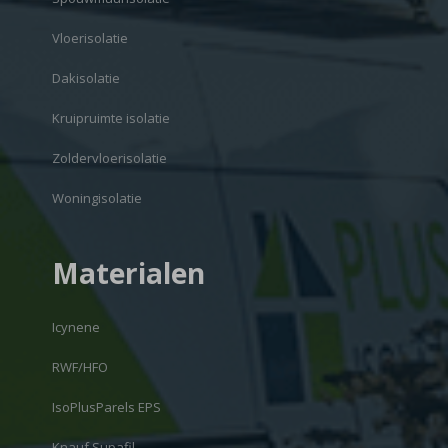
Vloerisolatie
Dakisolatie
Kruipruimte isolatie
Zoldervloerisolatie
Woningisolatie
Materialen
Icynene
RWF/HFO
IsoPlusParels EPS
Knauf Supafil