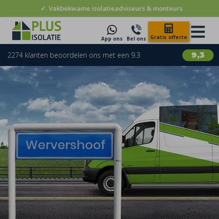
✓
Vakbekwame isolatieadviseurs & monteurs
Gratis offerte
App ons
Bel ons
2274 klanten beoordelen ons met een 9.3
9,3