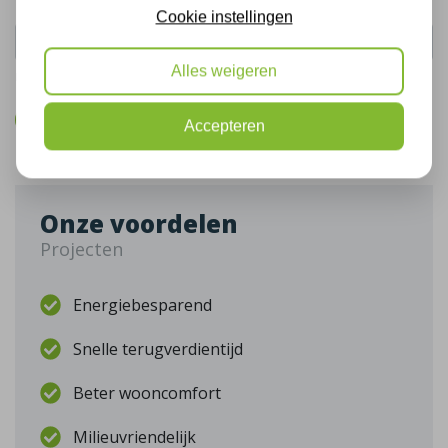
Telefoonnummer:
Cookie instellingen
Alles weigeren
De gegevens die u hier verstrekt vallen onder ons
privacy statement
.
Bel mij terug
Accepteren
Onze voordelen
Projecten
Energiebesparend
Snelle terugverdientijd
Beter wooncomfort
Milieuvriendelijk