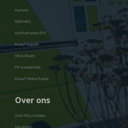
Icynene
RWF/HFO
IsoPlusParels EPS
Knauf Supafil
HR Isofoam
PIF isolatiefolie
Knauf Timberframe
Over ons
Over Plus Isolatie
Vacatures