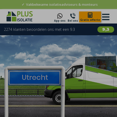
✓
Vakbekwame isolatieadviseurs & monteurs
Gratis offerte
App ons
Bel ons
2274 klanten beoordelen ons met een 9.3
9,3