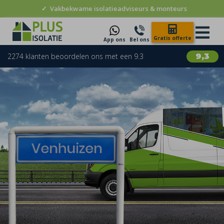
✓
Vakbekwame isolatieadviseurs & monteurs
Gratis offerte
App ons
Bel ons
2274 klanten beoordelen ons met een 9.3
9,3