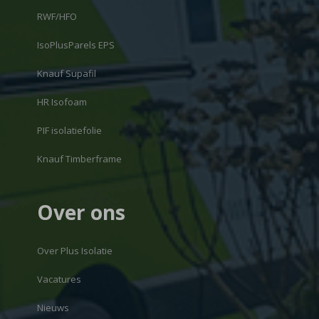
RWF/HFO
IsoPlusParels EPS
Knauf Supafil
HR Isofoam
PIF isolatiefolie
Knauf Timberframe
Over ons
Over Plus Isolatie
Vacatures
Nieuws