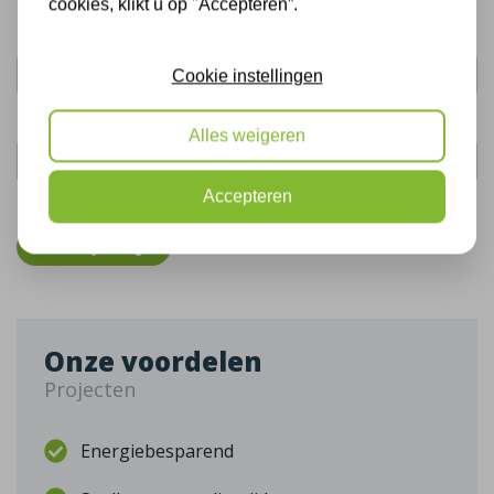
cookies, klikt u op "Accepteren”.
Uw naam:
Cookie instellingen
Telefoonnummer:
Alles weigeren
Accepteren
De gegevens die u hier verstrekt vallen onder ons
privacy statement
.
Bel mij terug
Onze voordelen
Projecten
Energiebesparend