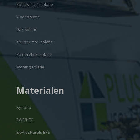
Spouwmuurisolatie
Vloerisolatie
Dakisolatie
Kruipruimte isolatie
Zoldervloerisolatie
Woningisolatie
Materialen
Icynene
RWF/HFO
IsoPlusParels EPS