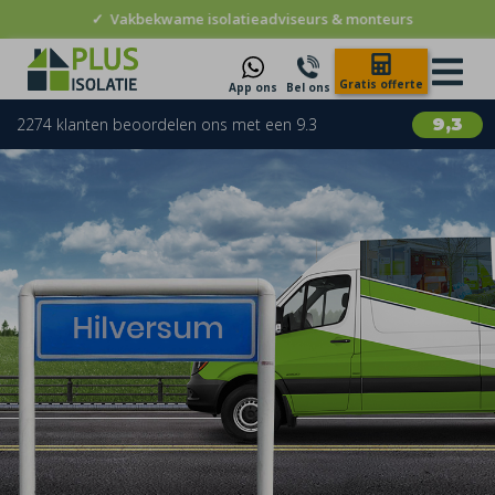
✓
Vakbekwame isolatieadviseurs & monteurs
Gratis offerte
App ons
Bel ons
2274 klanten beoordelen ons met een 9.3
9,3