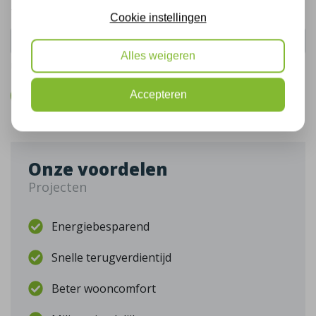
Telefoonnummer:
Cookie instellingen
Alles weigeren
De gegevens die u hier verstrekt vallen onder ons
privacy statement
.
Accepteren
Bel mij terug
Onze voordelen
Projecten
Energiebesparend
Snelle terugverdientijd
Beter wooncomfort