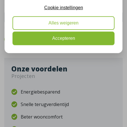
Telefoonnummer:
Cookie instellingen
Alles weigeren
De gegevens die u hier verstrekt vallen onder ons
privacy statement
.
Accepteren
Bel mij terug
Onze voordelen
Projecten
Energiebesparend
Snelle terugverdientijd
Beter wooncomfort