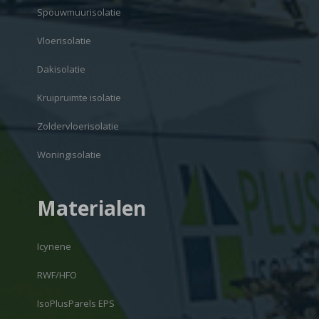
Spouwmuurisolatie
Vloerisolatie
Dakisolatie
Kruipruimte isolatie
Zoldervloerisolatie
Woningisolatie
Materialen
Icynene
RWF/HFO
IsoPlusParels EPS