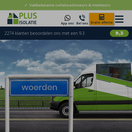
✓
Vakbekwame isolatieadviseurs & monteurs
Gratis offerte
App ons
Bel ons
2274 klanten beoordelen ons met een 9.3
9,3