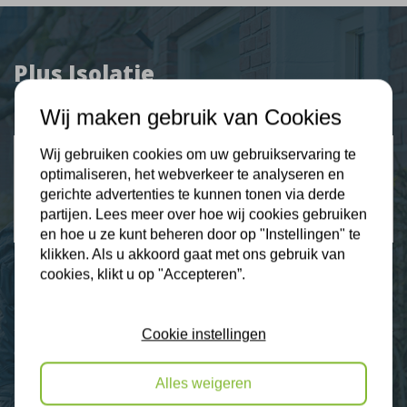
Plus Isolatie
Uw isolatie specialist
Wij maken gebruik van Cookies
Klantbeoordelingen
Wij gebruiken cookies om uw gebruikservaring te
optimaliseren, het webverkeer te analyseren en
2274 klanten beoordelen ons met een 9.3
gerichte advertenties te kunnen tonen via derde
partijen. Lees meer over hoe wij cookies gebruiken
9,3
en hoe u ze kunt beheren door op "Instellingen" te
klikken. Als u akkoord gaat met ons gebruik van
cookies, klikt u op "Accepteren”.
Nieuws
Cookie instellingen
Contact
Alles weigeren