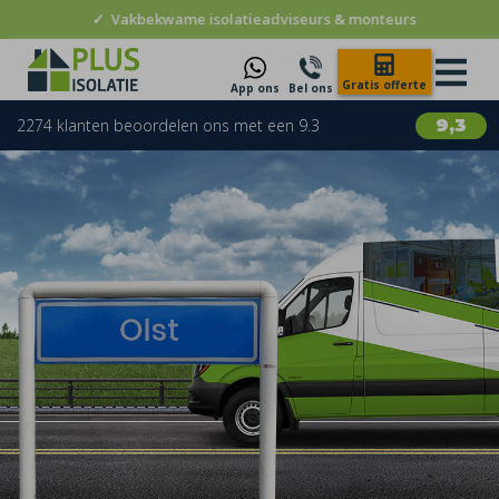
✓
Vakbekwame isolatieadviseurs & monteurs
Gratis offerte
App ons
Bel ons
2274 klanten beoordelen ons met een 9.3
9,3