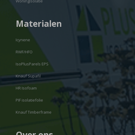
Woningisolatie
Materialen
Icynene
RWF/HFO
IsoPlusParels EPS
Knauf Supafil
HR Isofoam
PIF isolatiefolie
Knauf Timberframe
Over ons