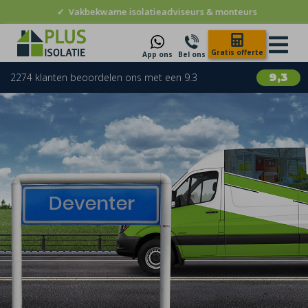
✓
Vakbekwame isolatieadviseurs & monteurs
Gratis offerte
App ons
Bel ons
2274 klanten beoordelen ons met een 9.3
9,3