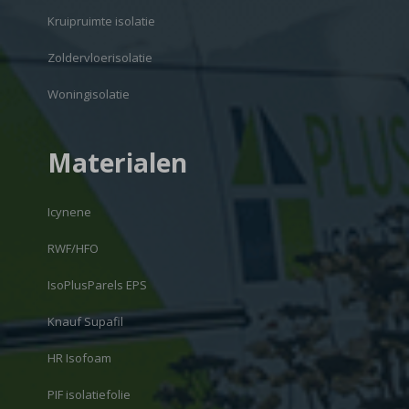
Kruipruimte isolatie
Zoldervloerisolatie
Woningisolatie
Materialen
Icynene
RWF/HFO
IsoPlusParels EPS
Knauf Supafil
HR Isofoam
PIF isolatiefolie