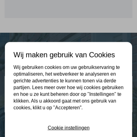
Plus Isolatie
Wij maken gebruik van Cookies
Uw isolatie specialist
Wij gebruiken cookies om uw gebruikservaring te
optimaliseren, het webverkeer te analyseren en
gerichte advertenties te kunnen tonen via derde
Klantbeoordelingen
partijen. Lees meer over hoe wij cookies gebruiken
2274 klanten beoordelen ons met een 9.3
en hoe u ze kunt beheren door op "Instellingen" te
klikken. Als u akkoord gaat met ons gebruik van
9,3
cookies, klikt u op "Accepteren”.
Cookie instellingen
Nieuws