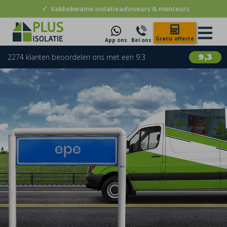
✓
Vakbekwame isolatieadviseurs & monteurs
Gratis offerte
App ons
Bel ons
2274 klanten beoordelen ons met een 9.3
9,3