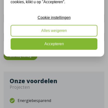
cookies, klikt u op "Accepteren”.
Uw naam:
Cookie instellingen
Telefoonnummer:
Alles weigeren
Accepteren
De gegevens die u hier verstrekt vallen onder ons
privacy statement
.
Bel mij terug
Onze voordelen
Projecten
Energiebesparend