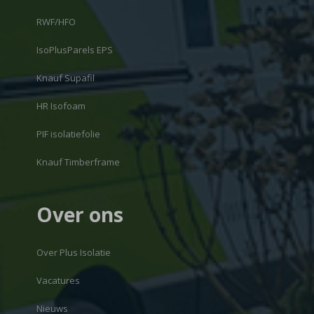
RWF/HFO
IsoPlusParels EPS
Knauf Supafil
HR Isofoam
PIF isolatiefolie
Knauf Timberframe
Over ons
Over Plus Isolatie
Vacatures
Nieuws