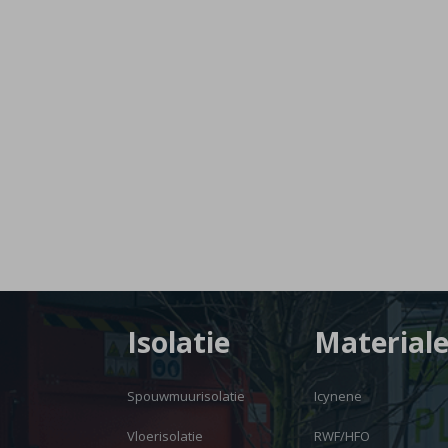
Isolatie
Material
Spouwmuurisolatie
Icynene
Vloerisolatie
RWF/HFO