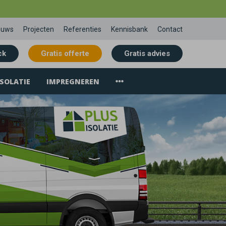
euws
Projecten
Referenties
Kennisbank
Contact
ck
Gratis offerte
Gratis advies
SOLATIE
IMPREGNEREN