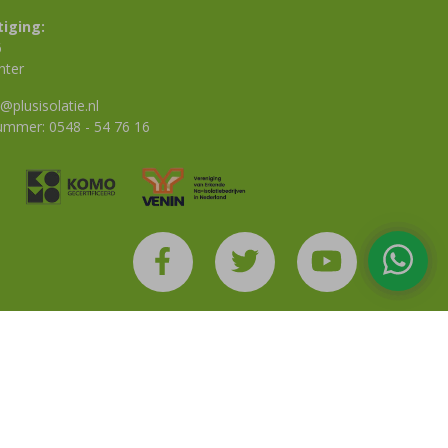
iging:
6
nter
@plusisolatie.nl
nummer:
0548 - 54 76 16