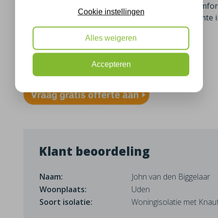
vanaf dat de isolatie is aangebracht in april er comf
Cookie instellingen
dat de kou beter buiten het huis blijft, en de warmte 
Alles weigeren
Meer informatie over spouwmuurisolatie
Bekijk hier onze isolatie projecten in Uden
Accepteren
Klant beoordeling
Naam:
John van den Biggelaar
Woonplaats:
Uden
Soort isolatie:
Woningisolatie met Knauf