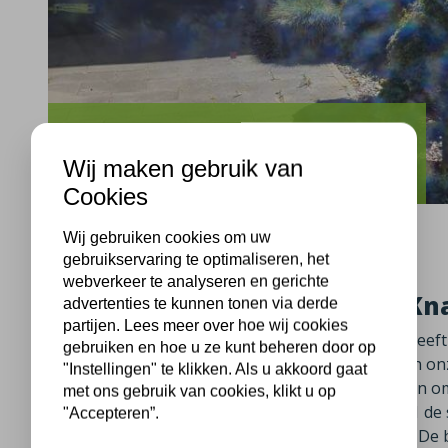
Uden
Wij maken gebruik van
Lauwere Uden isolatie
Cookies
Wij gebruiken cookies om uw
gebruikservaring te optimaliseren, het
webverkeer te analyseren en gerichte
Woningisolatie in Uden met Kna
advertenties te kunnen tonen via derde
partijen. Lees meer over hoe wij cookies
Ook in Uden aan de Lauwere in Noord-Brabant heeft 
gebruiken en hoe u ze kunt beheren door op
spouwmuurisolatie. Enige tijd terug heeft één van onz
"Instellingen" te klikken. Als u akkoord gaat
uitgebracht. De bewoners hebben opdracht geven om
met ons gebruik van cookies, klikt u op
Onze uitvoerde isolatieploeg heeft op 22-04-2021 
"Accepteren”.
voorzien van minerale glaswol van Knauf Supafil. De