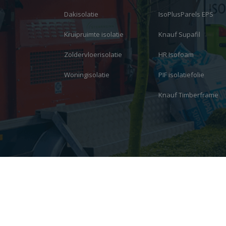
Dakisolatie
IsoPlusParels EPS
Kruipruimte isolatie
Knauf Supafil
Zoldervloerisolatie
HR Isofoam
Woningisolatie
PIF isolatiefolie
Knauf Timberframe