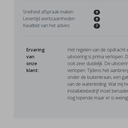
Snelheid afspraak maken
9
Levertijd werkzaamheden
8
Kwaliteit van het advies
7
Ervaring
Het regelen van de opdracht 
van
uitvoering is prima verlopen. 
onze
ook zeer duidelijk. De uitvoeri
klant:
verlopen. Tijdens het aanbreng
onder de buitenkraan, een gat
van de waterleiding. Wat mij h
installatiebedrijf moet benader
nog lopende maar er is weinig t