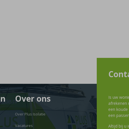
Cont
en
Over ons
Is uw woni
afrekenen m
een koude g
Over Plus Isolatie
een passen
Vacatures
Altijd bij u