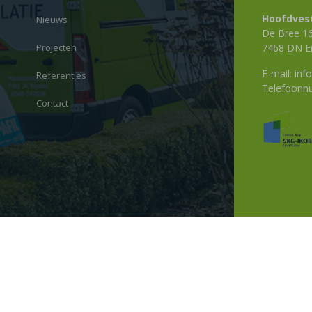
Hoofdvest
Nieuws
De Bree 1
Projecten
7468 DN E
E-mail:
info
Referenties
Telefoon
Contact