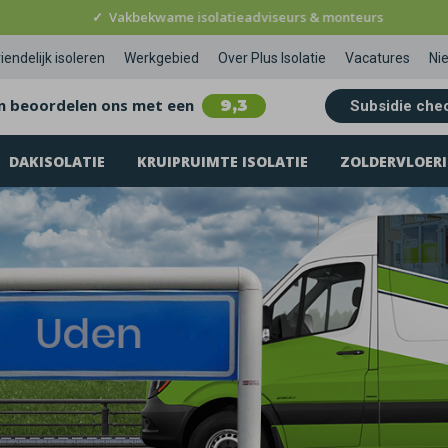
✓
Vakbekwame isolatieadviseurs & monteurs
iendelijk isoleren
Werkgebied
Over Plus Isolatie
Vacatures
Ni
n beoordelen ons met een
9,3
Subsidie che
DAKISOLATIE
KRUIPRUIMTE ISOLATIE
ZOLDERVLOERI