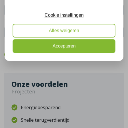
Cookie instellingen
Telefoonnummer:
Alles weigeren
De gegevens die u hier verstrekt vallen onder ons
privacy statement
.
Accepteren
Bel mij terug
Onze voordelen
Projecten
Energiebesparend
Snelle terugverdientijd