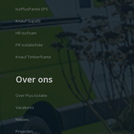
IsoPlusParels EPS
Knauf Supafil
HR Isofoam
PIF isolatiefolie
Knauf Timberframe
Over ons
Over Plus Isolatie
Vacatures
Nieuws
Projecten