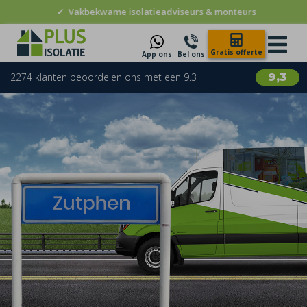
✓
Vakbekwame isolatieadviseurs & monteurs
Gratis offerte
App ons
Bel ons
2274 klanten beoordelen ons met een 9.3
9,3