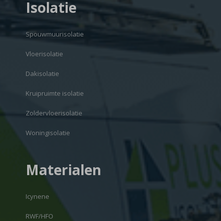
Isolatie
Spouwmuurisolatie
Vloerisolatie
Dakisolatie
Kruipruimte isolatie
Zoldervloerisolatie
Woningisolatie
Materialen
Icynene
RWF/HFO