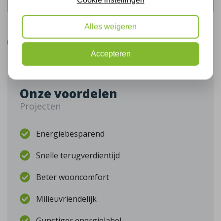
De gegevens die u hier verstrekt vallen onder ons
privacy statement
.
Alles weigeren
Bel mij terug
Accepteren
Onze voordelen
Projecten
Energiebesparend
Snelle terugverdientijd
Beter wooncomfort
Milieuvriendelijk
Gunstiger energielabel