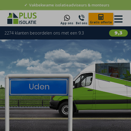
✓
Vakbekwame isolatieadviseurs & monteurs
Gratis offerte
App ons
Bel ons
2274 klanten beoordelen ons met een 9.3
9,3