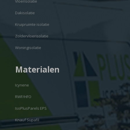
Vloerisolatie
Dakisolatie
Kruipruimte isolatie
Zoldervloerisolatie
Woningisolatie
Materialen
Icynene
RWF/HFO
IsoPlusParels EPS
Knauf Supafil