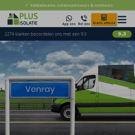
✓
Vakbekwame isolatieadviseurs & monteurs
Gratis offerte
App ons
Bel ons
2274 klanten beoordelen ons met een 9.3
9,3