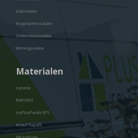
Dakisolatie
Kruipruimte isolatie
Zoldervloerisolatie
Woningisolatie
Materialen
Icynene
RWF/HFO
IsoPlusParels EPS
Knauf Supafil
HR Isofoam